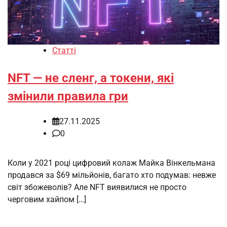
Статті
NFT — не сленг, а токени, які
змінили правила гри
27.11.2025
0
Коли у 2021 році цифровий колаж Майка Вінкельмана
продався за $69 мільйонів, багато хто подумав: невже
світ збожеволів? Але NFT виявилися не просто
черговим хайпом […]