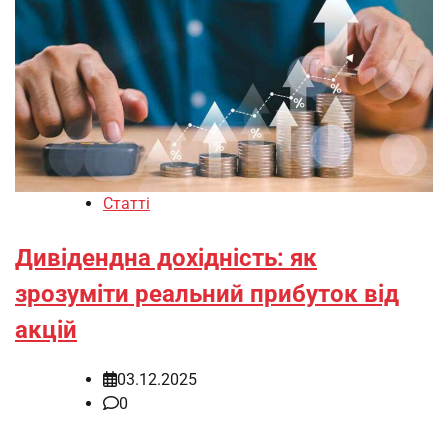
Статті
Дивідендна дохідність: як
зрозуміти реальний прибуток від
акцій
03.12.2025
0