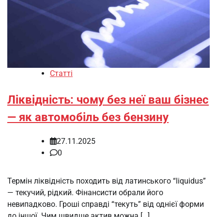
Статті
Ліквідність: чому без неї ваш бізнес
— як автомобіль без бензину
27.11.2025
0
Термін ліквідність походить від латинського “liquidus”
— текучий, рідкий. Фінансисти обрали його
невипадково. Гроші справді “текуть” від однієї форми
до іншої. Чим швидше актив можна […]