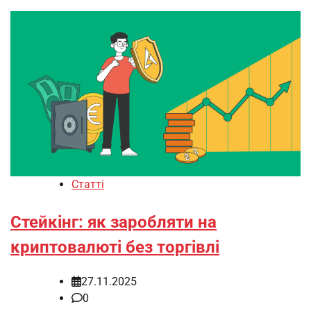
Статті
Стейкінг: як заробляти на
криптовалюті без торгівлі
27.11.2025
0