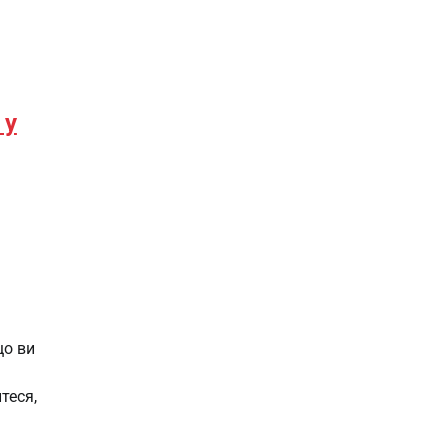
 у
що ви
теся,