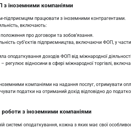
П з іноземними компаніями
ам-підприємцям працювати з іноземними контрагентами.
яльність, включають:
 положення про договори та зобов’язання.
льність суб’єктів підприємництва, включаючи ФОП, у части
ла оподаткування доходів ФОП від міжнародної діяльності
– регулює відносини в сфері міжнародної торгівлі, включ
ноземними компаніями на надання послуг, отримувати оп
лачувати податки на отриманий дохід відповідно до податк
я роботи з іноземними компаніями
й системі оподаткування, кожна з яких має свої особливос