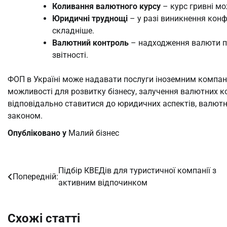
Коливання валютного курсу
– курс гривні мо
Юридичні труднощі
– у разі виникнення кон
складніше.
Валютний контроль
– надходження валюти пі
звітності.
ФОП в Україні може надавати послуги іноземним компан
можливості для розвитку бізнесу, залучення валютних к
відповідально ставитися до юридичних аспектів, валютн
законом.
Опубліковано у
Малий бізнес
Підбір КВЕДів для туристичної компанії з
Навігація
Попередній:
активним відпочинком
записів
Схожі статті