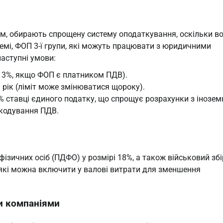
м, обирають спрощену систему оподаткування, оскільки во
темі, ФОП 3-ї групи, які можуть працювати з юридичними
аступні умови:
о 3%, якщо ФОП є платником ПДВ).
а рік (ліміт може змінюватися щороку).
 ставці єдиного податку, що спрощує розрахунки з інозе
шкодування ПДВ.
ізичних осіб (ПДФО) у розмірі 18%, а також військовий збі
, які можна включити у валові витрати для зменшення
и компаніями