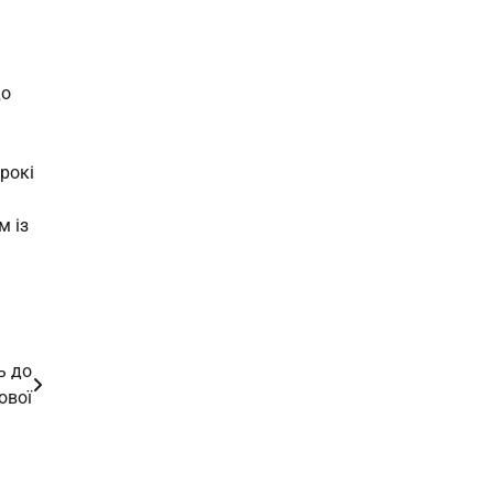
до
рокі
м із
ь до
ової