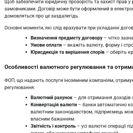
Щоб забезпечити юридичну прозорість та захист прав у р
замовниками. Договір може бути оформлений в електрон
домовляться про це заздалегідь.
Основні моменти, які слід врахувати при укладанні дого
Визначення предмету договору
– чітко зазна
Умови оплати
– вкажіть валюту, форму і стр
Юрисдикція та вирішення спорів
– оберіть кр
Особливості валютного регулювання та отрим
ФОП, що надають послуги іноземним компаніям, отримую
регулювання:
Валютний рахунок
– для отримання доходів з
Конвертація валюти
– банки автоматично ко
валютним законодавством, підприємець може 
власним бажанням.
Звітність і контроль
– усі валютні операції 