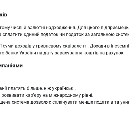
ків
 тому числі й валютні надходження. Для цього підприємець
та сплатити єдиний податок чи податок за загальною систе
ї суми доходів у гривневому еквіваленті. Доходи в іноземн
о банку України на дату зарахування коштів на рахунок.
омпаніями
нії платять більше, ніж українські.
розвивати кар’єру на міжнародному рівні.
щена система дозволяє сплачувати менше податків та уни