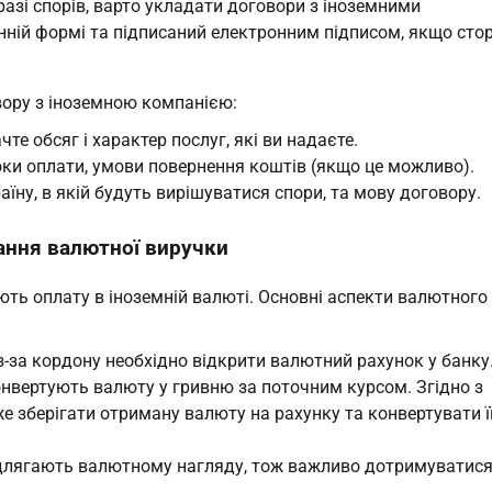
азі спорів, варто укладати договори з іноземними
ній формі та підписаний електронним підписом, якщо сто
вору з іноземною компанією:
чте обсяг і характер послуг, які ви надаєте.
оки оплати, умови повернення коштів (якщо це можливо).
аїну, в якій будуть вирішуватися спори, та мову договору.
ання валютної виручки
ть оплату в іноземній валюті. Основні аспекти валютного
-за кордону необхідно відкрити валютний рахунок у банку
нвертують валюту у гривню за поточним курсом. Згідно з
зберігати отриману валюту на рахунку та конвертувати її
підлягають валютному нагляду, тож важливо дотримуватися