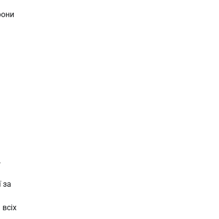
рони
.
 за
 всіх