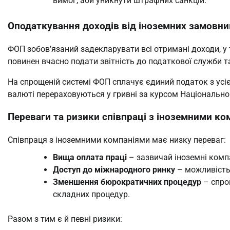
вимог, аби уникнути штрафних санкцій.
Оподаткування доходів від іноземних замовни
ФОП зобов’язаний задекларувати всі отримані доходи, у
повинен вчасно подати звітність до податкової служби 
На спрощеній системі ФОП сплачує єдиний податок з усіє
валюті перераховуються у гривні за курсом Національног
Переваги та ризики співпраці з іноземними к
Співпраця з іноземними компаніями має низку переваг:
Вища оплата праці
– зазвичай іноземні компа
Доступ до міжнародного ринку
– можливість 
Зменшення бюрократичних процедур
– спро
складних процедур.
Разом з тим є й певні ризики: