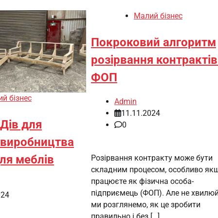
Малий бізнес
Покроковий алгоритм
розірвання контрактів
ФОП
й бізнес
Admin
11.11.2024
Дів для
0
з виробництва
для меблів
Розірвання контракту може бути
складним процесом, особливо як
працюєте як фізична особа-
підприємець (ФОП). Але не хвилюй
024
ми розглянемо, як це зробити
правильно і без […]