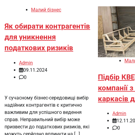
Малий бізнес
Як обирати контрагентів
для уникнення
податкових ризиків
Мали
Admin
09.11.2024
Підбір КВЕ
0
компанії 
каркасів 
У сучасному бізнес-середовищі вибір
надійних контрагентів є критично
важливим для успішного ведення
Admin
справ. Неправильний вибір може
12.11.2
призвести до податкових ризиків, які
0
можуть серйозно вплинути на […]