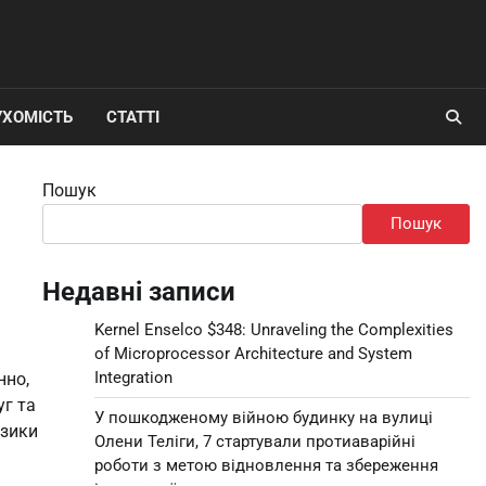
УХОМІСТЬ
СТАТТІ
Пошук
Пошук
Недавні записи
Kernel Enselco $348: Unraveling the Complexities
of Microprocessor Architecture and System
Integration
нно,
уг та
У пошкодженому війною будинку на вулиці
изики
Олени Теліги, 7 стартували протиаварійні
роботи з метою відновлення та збереження