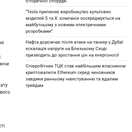
історичної споруди.
“Tesla припиняє виробництво культових
моделей S та X: компанія зосереджується на
майбутньому з новими електричними
розробками”.
Нафта дорожчає після атаки на танкер у Дубаї:
ні
ескалація напруги на Близькому Сході
призводить до зростання цін на енергоносії
.
аючи
Співробітник ТЦК став найбільшим власником
криптовалюти Ethereum серед чиновників
завдяки ранньому інвестуванню та вдалим
лату
трейдам
ового
ті.