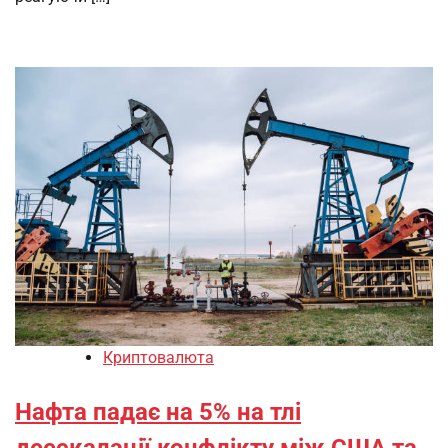
Криптовалюта
Нафта падає на 5% на тлі
деескалації конфлікту між США та