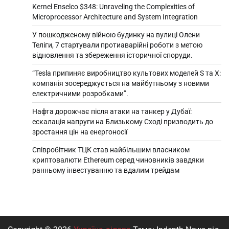
Kernel Enselco $348: Unraveling the Complexities of
Microprocessor Architecture and System Integration
У пошкодженому війною будинку на вулиці Олени
Теліги, 7 стартували протиаварійні роботи з метою
відновлення та збереження історичної споруди.
“Tesla припиняє виробництво культових моделей S та X:
компанія зосереджується на майбутньому з новими
електричними розробками”.
Нафта дорожчає після атаки на танкер у Дубаї:
ескалація напруги на Близькому Сході призводить до
зростання цін на енергоносії
Співробітник ТЦК став найбільшим власником
криптовалюти Ethereum серед чиновників завдяки
ранньому інвестуванню та вдалим трейдам