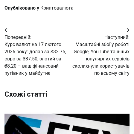
Опубліковано у
Криптовалюта
Навігація
Попередній:
Наступний:
записів
Курс валют на 17 лютого
Масштабні збої у роботі
2026 року: долар за ₴32.75,
Google, YouTube та інших
євро за ₴37.50, злотий за
популярних сервісів
₴8.20 – ваш фінансовий
сколихнули користувачів
путівник у майбутнє
по всьому світу
Схожі статті