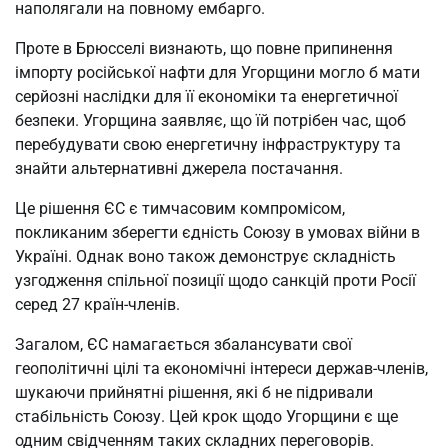
наполягали на повному ембарго.
Проте в Брюсселі визнають, що повне припинення
імпорту російської нафти для Угорщини могло б мати
серйозні наслідки для її економіки та енергетичної
безпеки. Угорщина заявляє, що їй потрібен час, щоб
перебудувати свою енергетичну інфраструктуру та
знайти альтернативні джерела постачання.
Це рішення ЄС є тимчасовим компромісом,
покликаним зберегти єдність Союзу в умовах війни в
Україні. Однак воно також демонструє складність
узгодження спільної позиції щодо санкцій проти Росії
серед 27 країн-членів.
Загалом, ЄС намагається збалансувати свої
геополітичні цілі та економічні інтереси держав-членів,
шукаючи прийнятні рішення, які б не підривали
стабільність Союзу. Цей крок щодо Угорщини є ще
одним свідченням таких складних переговорів.