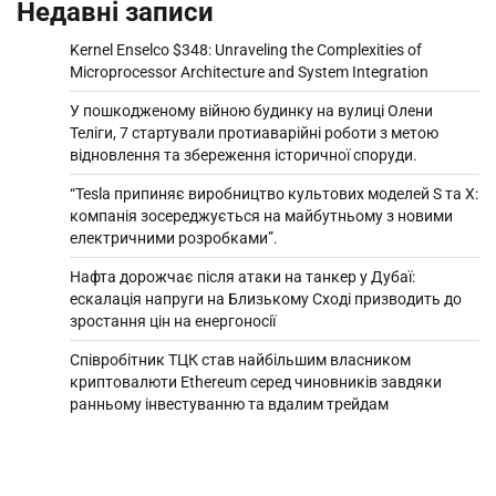
Недавні записи
Kernel Enselco $348: Unraveling the Complexities of
Microprocessor Architecture and System Integration
У пошкодженому війною будинку на вулиці Олени
Теліги, 7 стартували протиаварійні роботи з метою
відновлення та збереження історичної споруди.
“Tesla припиняє виробництво культових моделей S та X:
компанія зосереджується на майбутньому з новими
електричними розробками”.
Нафта дорожчає після атаки на танкер у Дубаї:
ескалація напруги на Близькому Сході призводить до
зростання цін на енергоносії
Співробітник ТЦК став найбільшим власником
криптовалюти Ethereum серед чиновників завдяки
ранньому інвестуванню та вдалим трейдам