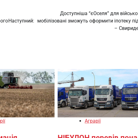
Доступніша “єОселя” для військо
ного
Наступний:
мобілізовані зможуть оформити іпотеку пі
– Свирид
рії
Аграрії
мація
НІБУЛОН перевів пона