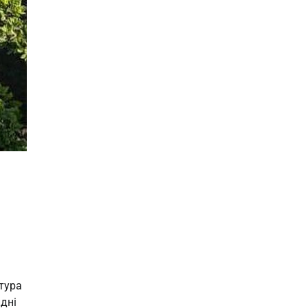
ьтура
идні