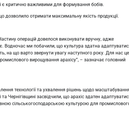
які є критично важливими для формування бобів.
що дозволило отримати максимальну якість продукції.
 Частину операцій довелося виконувати вручну, адже
має. Водночас ми побачили, що культура здатна адаптуватис
ь, на що варто звернути увагу наступного року. Для нас це
промислового вирощування арахісу”, – зазначає головний
алення технології та ухвалення рішень щодо масштабуванн
 та Чернігівщині засвідчили, що арахіс здатен адаптуватис
тивною сільськогосподарською культурою для промисловог