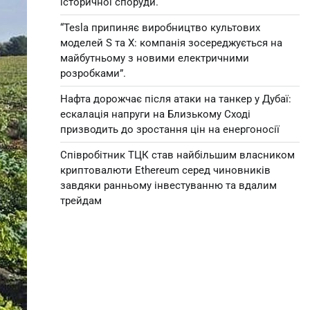
історичної споруди.
“Tesla припиняє виробництво культових
моделей S та X: компанія зосереджується на
майбутньому з новими електричними
розробками”.
Нафта дорожчає після атаки на танкер у Дубаї:
ескалація напруги на Близькому Сході
призводить до зростання цін на енергоносії
Співробітник ТЦК став найбільшим власником
криптовалюти Ethereum серед чиновників
завдяки ранньому інвестуванню та вдалим
трейдам