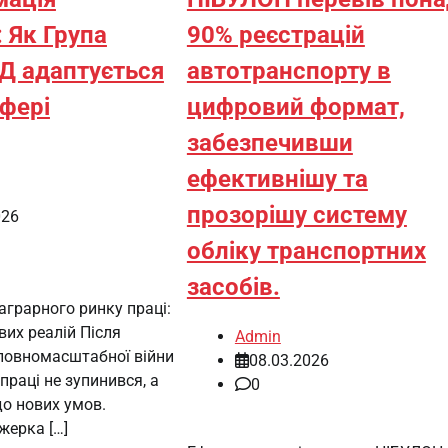
 Як Група
90% реєстрацій
 адаптується
автотранспорту в
сфері
цифровий формат,
забезпечивши
ефективнішу та
прозорішу систему
026
обліку транспортних
засобів.
грарного ринку праці:
вих реалій Після
Admin
 повномасштабної війни
08.03.2026
праці не зупинився, а
0
о нових умов.
жерка […]