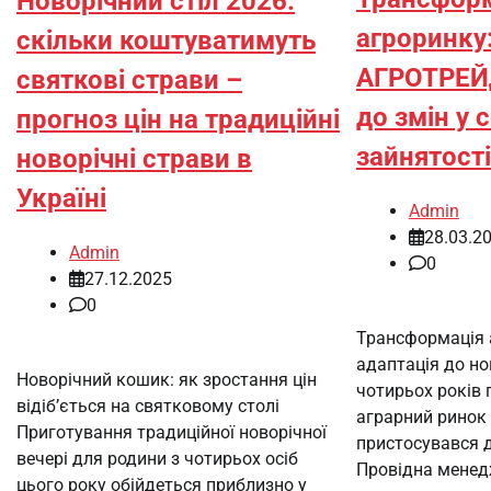
Новорічний стіл 2026:
агроринку:
скільки коштуватимуть
АГРОТРЕЙД
святкові страви –
до змін у 
прогноз цін на традиційні
зайнятості
новорічні страви в
Україні
Admin
28.03.2
Admin
0
27.12.2025
0
Трансформація а
адаптація до но
Новорічний кошик: як зростання цін
чотирьох років
відіб’ється на святковому столі
аграрний ринок 
Приготування традиційної новорічної
пристосувався д
вечері для родини з чотирьох осіб
Провідна менед
цього року обійдеться приблизно у