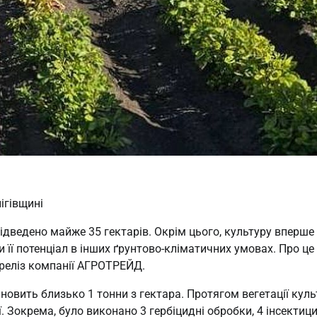
ігівщині
відведено майже 35 гектарів. Окрім цього, культуру вперше
ти її потенціал в інших ґрунтово-кліматичних умовах. Про це
-реліз компанії АГРОТРЕЙД.
новить близько 1 тонни з гектара. Протягом вегетації кул
. Зокрема, було виконано 3 гербіцидні обробки, 4 інсектиц