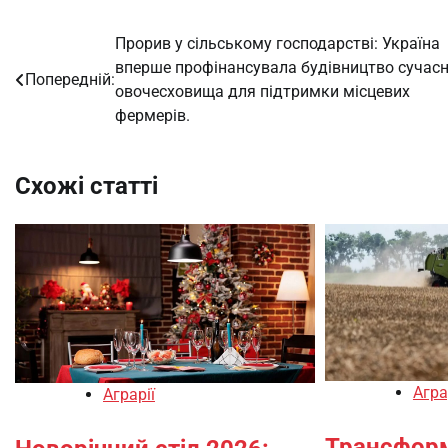
Прорив у сільському господарстві: Україна
Навігація
вперше профінансувала будівництво сучас
Попередній:
записів
овочесховища для підтримки місцевих
фермерів.
Схожі статті
Агра
Аграрії
Трансфор