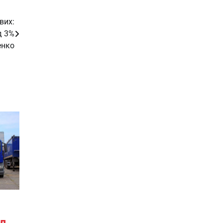
вих:
д 3%
енко
д