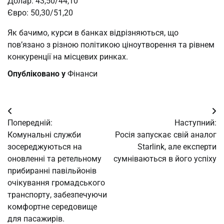
Долар: 43,50/44,10
Євро: 50,30/51,20
Як бачимо, курси в банках відрізняються, що
пов’язано з різною політикою ціноутворення та рівнем
конкуренції на місцевих ринках.
Опубліковано у
Фінанси
Навігація
Попередній:
Наступний:
записів
Комунальні служби
Росія запускає свій аналог
зосереджуються на
Starlink, але експерти
оновленні та ретельному
сумніваються в його успіху
прибиранні павільйонів
очікування громадського
транспорту, забезпечуючи
комфортне середовище
для пасажирів.