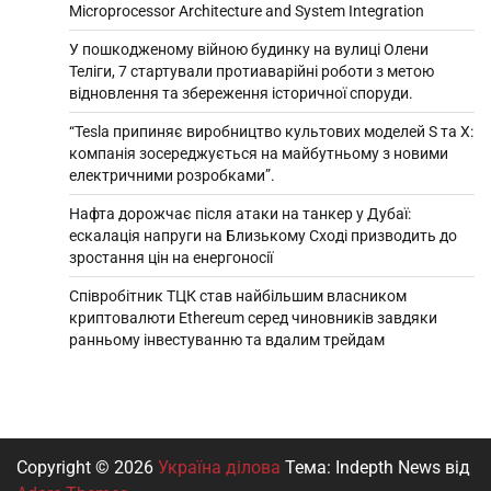
Microprocessor Architecture and System Integration
У пошкодженому війною будинку на вулиці Олени
Теліги, 7 стартували протиаварійні роботи з метою
відновлення та збереження історичної споруди.
“Tesla припиняє виробництво культових моделей S та X:
компанія зосереджується на майбутньому з новими
електричними розробками”.
Нафта дорожчає після атаки на танкер у Дубаї:
ескалація напруги на Близькому Сході призводить до
зростання цін на енергоносії
Співробітник ТЦК став найбільшим власником
криптовалюти Ethereum серед чиновників завдяки
ранньому інвестуванню та вдалим трейдам
Copyright © 2026
Україна ділова
Тема: Indepth News від