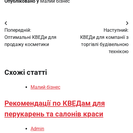
Опубліковано у
Малий бізнес
Навігація
Попередній:
Наступний:
записів
Оптимальні КВЕДи для
КВЕДи для компанії з
продажу косметики
торгівлі будівельною
технікою
Схожі статті
Малий бізнес
Рекомендації по КВЕДам для
перукарень та салонів краси
Admin