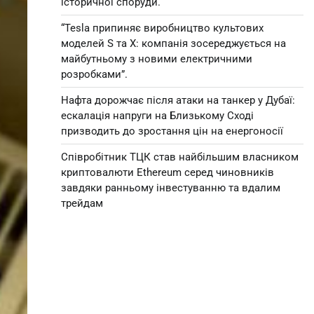
історичної споруди.
“Tesla припиняє виробництво культових
моделей S та X: компанія зосереджується на
майбутньому з новими електричними
розробками”.
Нафта дорожчає після атаки на танкер у Дубаї:
ескалація напруги на Близькому Сході
призводить до зростання цін на енергоносії
Співробітник ТЦК став найбільшим власником
криптовалюти Ethereum серед чиновників
завдяки ранньому інвестуванню та вдалим
трейдам