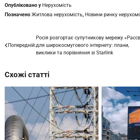
Опубліковано у
Нерухомість
Позначено
Житлова нерухомість
,
Новини ринку нерухомо
Росія розгортає супутникову мережу «Расс
Навігація
Попередній:
для широкосмугового інтернету: плани,
записів
виклики та порівняння зі Starlink
Схожі статті