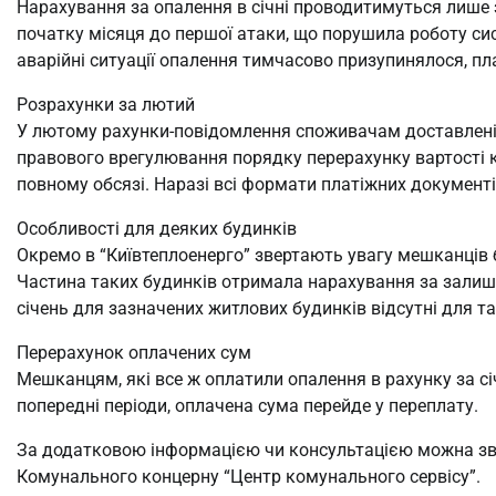
Нарахування за опалення в січні проводитимуться лише з
початку місяця до першої атаки, що порушила роботу сис
аварійні ситуації опалення тимчасово призупинялося, пл
Розрахунки за лютий
У лютому рахунки-повідомлення споживачам доставлені 
правового врегулювання порядку перерахунку вартості к
повному обсязі. Наразі всі формати платіжних документів
Особливості для деяких будинків
Окремо в “Київтеплоенерго” звертають увагу мешканців 
Частина таких будинків отримала нарахування за залишок
січень для зазначених житлових будинків відсутні для та
Перерахунок оплачених сум
Мешканцям, які все ж оплатили опалення в рахунку за сі
попередні періоди, оплачена сума перейде у переплату.
За додатковою інформацією чи консультацією можна зве
Комунального концерну “Центр комунального сервісу”.