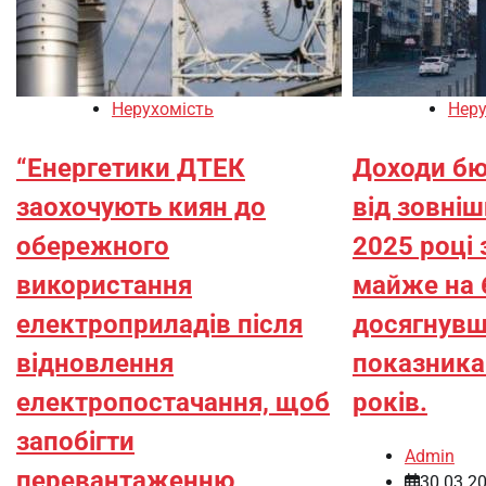
Нерухомість
Неру
“Енергетики ДТЕК
Доходи бю
заохочують киян до
від зовніш
обережного
2025 році
використання
майже на 
електроприладів після
досягнувш
відновлення
показника 
електропостачання, щоб
років.
запобігти
Admin
перевантаженню
30.03.2