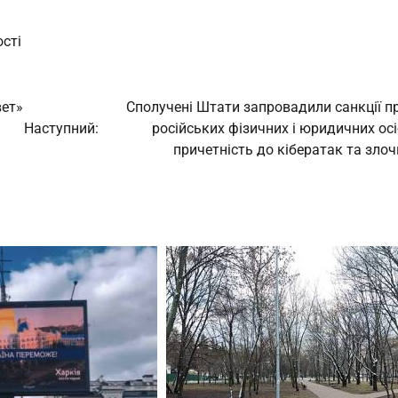
сті
вет»
Сполучені Штати запровадили санкції п
Наступний:
російських фізичних і юридичних осі
причетність до кібератак та злоч