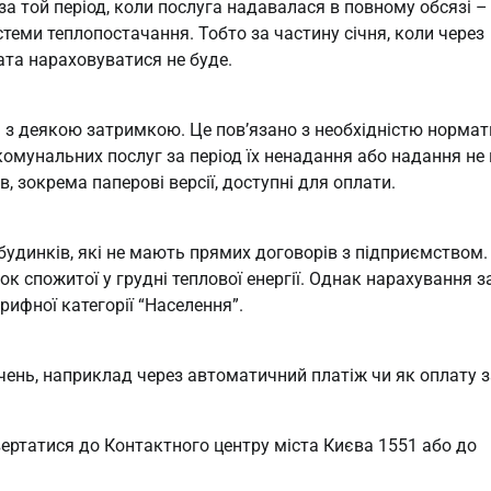
а той період, коли послуга надавалася в повному обсязі –
теми теплопостачання. Тобто за частину січня, коли через
ата нараховуватися не буде.
з деякою затримкою. Це пов’язано з необхідністю нормат
омунальних послуг за період їх ненадання або надання не 
, зокрема паперові версії, доступні для оплати.
будинків, які не мають прямих договорів з підприємством.
 спожитої у грудні теплової енергії. Однак нарахування з
рифної категорії “Населення”.
чень, наприклад через автоматичний платіж чи як оплату з
ртатися до Контактного центру міста Києва 1551 або до