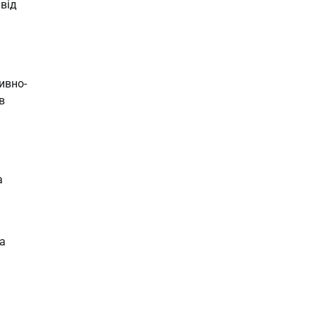
 від
ивно-
в
а
а