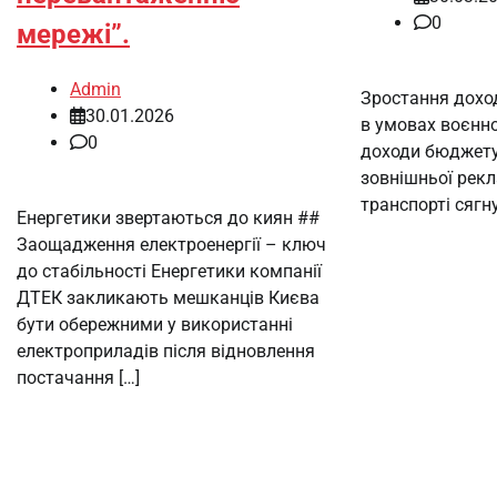
0
мережі”.
Admin
Зростання дохо
30.01.2026
в умовах воєнно
0
доходи бюджету
зовнішньої рек
транспорті сягну
Енергетики звертаються до киян ##
Заощадження електроенергії – ключ
до стабільності Енергетики компанії
ДТЕК закликають мешканців Києва
бути обережними у використанні
електроприладів після відновлення
постачання […]