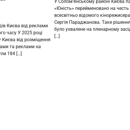
У Солом’янському районі Києва п
«Юність» перейменовано на честь
всесвітньо відомого кінорежисера
Сергія Параджанова. Таке рішенн
дів Києва від реклами
було ухвалене на пленарному засі
го часу У 2025 році
[…]
 Києва від розміщення
лами та реклами на
ли 184 […]