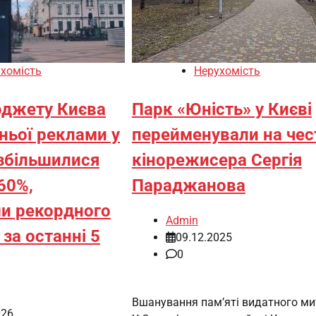
хомість
Нерухомість
джету Києва
Парк «Юність» у Києві
ньої реклами у
перейменували на чес
 збільшилися
кінорежисера Сергія
60%,
Параджанова
и рекордного
Admin
за останні 5
09.12.2025
0
Вшанування пам’яті видатного ми
026