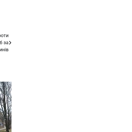
роти
б за
инів