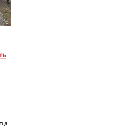
ть
тця