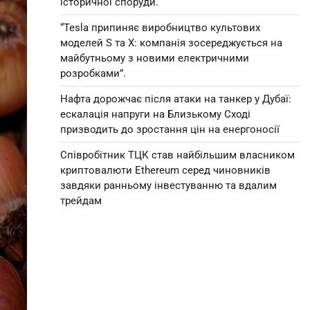
історичної споруди.
“Tesla припиняє виробництво культових
моделей S та X: компанія зосереджується на
майбутньому з новими електричними
розробками”.
Нафта дорожчає після атаки на танкер у Дубаї:
ескалація напруги на Близькому Сході
призводить до зростання цін на енергоносії
Співробітник ТЦК став найбільшим власником
криптовалюти Ethereum серед чиновників
завдяки ранньому інвестуванню та вдалим
трейдам