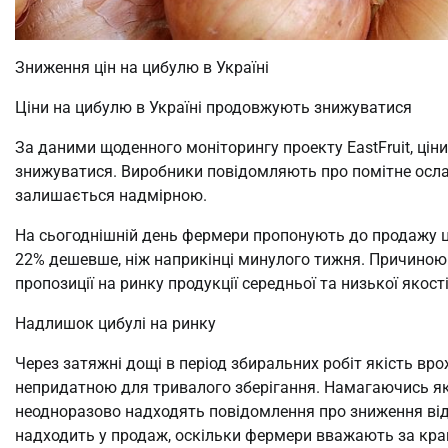
Зниження цін на цибулю в Україні
Ціни на цибулю в Україні продовжують знижуватися
За даними щоденного моніторингу проекту EastFruit, цін
знижуватися. Виробники повідомляють про помітне ослаб
залишається надмірною.
На сьогоднішній день фермери пропонують до продажу циб
22% дешевше, ніж наприкінці минулого тижня. Причиною 
пропозиції на ринку продукції середньої та низької якості
Надлишок цибулі на ринку
Через затяжні дощі в період збиральних робіт якість вр
непридатною для тривалого зберігання. Намагаючись як
неодноразово надходять повідомлення про зниження відп
надходить у продаж, оскільки фермери вважають за кращ