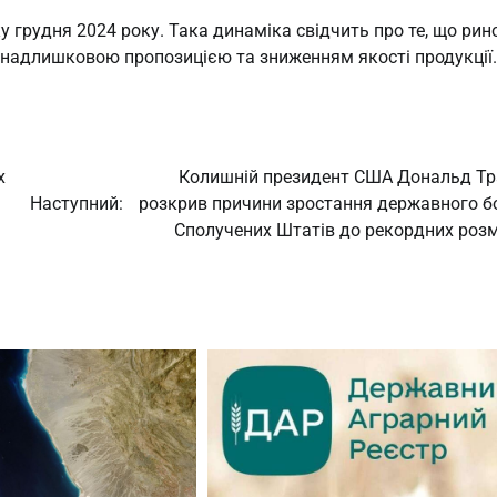
ку грудня 2024 року. Така динаміка свідчить про те, що рин
із надлишковою пропозицією та зниженням якості продукції.
х
Колишній президент США Дональд Т
Наступний:
розкрив причини зростання державного б
Сполучених Штатів до рекордних розм