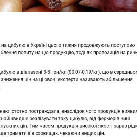
и на цибулю в Україні цього тижня продовжують поступово
лення попиту на цю продукцію, тоді як пропозиція на рин
улю в діапазоні 3-8 грн/кг ($0,07-0,19/кг), що в середньо
зниження цін на ці овочі експерти називають збільшення
.
ожаю істотно постраждала, внаслідок чого продукція вияви
найшвидше реалізувати таку цибулю, від фермерів нині
ускних цін. Тим часом продукція високої якості зараз рід
е тримати її в сховищах, чекаючи вищих цін.