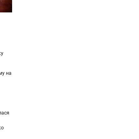
ку
му на
лася
ко