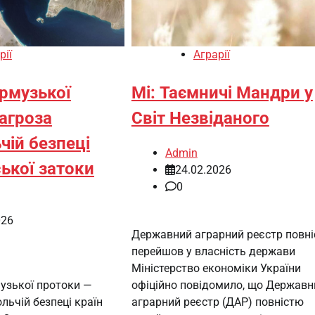
рії
Аграрії
рмузької
Мі: Таємничі Мандри у
загроза
Світ Незвіданого
чій безпеці
Admin
ької затоки
24.02.2026
0
026
Державний аграрний реєстр повн
перейшов у власність держави
Міністерство економіки України
узької протоки —
офіційно повідомило, що Державн
льчій безпеці країн
аграрний реєстр (ДАР) повністю