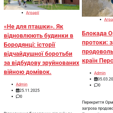
Аграрії
Агра
«Не для пташки». Як
Блокада О
відновлюють будинки в
протоки: 
Бородянці: історії
продоволь
відчайдушної боротьби
країн Перс
за відбудову зруйнованих
війною домівок.
Admin
05.03.2
Admin
0
25.11.2025
0
Перекриття Орм
загроза продово