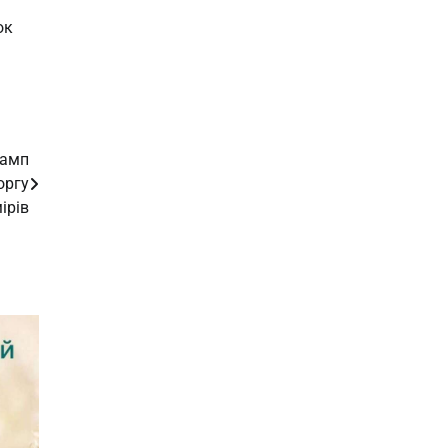
ок
рамп
оргу
ірів