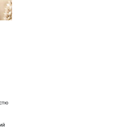
істю
ий