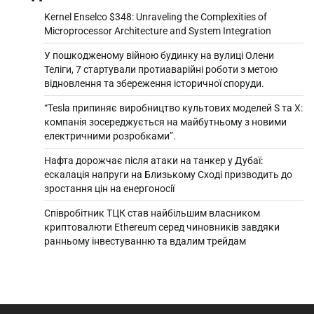
Kernel Enselco $348: Unraveling the Complexities of
Microprocessor Architecture and System Integration
У пошкодженому війною будинку на вулиці Олени
Теліги, 7 стартували протиаварійні роботи з метою
відновлення та збереження історичної споруди.
“Tesla припиняє виробництво культових моделей S та X:
компанія зосереджується на майбутньому з новими
електричними розробками”.
Нафта дорожчає після атаки на танкер у Дубаї:
ескалація напруги на Близькому Сході призводить до
зростання цін на енергоносії
Співробітник ТЦК став найбільшим власником
криптовалюти Ethereum серед чиновників завдяки
ранньому інвестуванню та вдалим трейдам