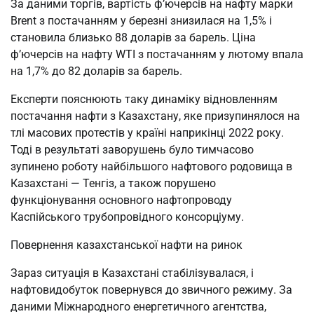
За даними торгів, вартість ф’ючерсів на нафту марки
Brent з постачанням у березні знизилася на 1,5% і
становила близько 88 доларів за барель. Ціна
ф’ючерсів на нафту WTI з постачанням у лютому впала
на 1,7% до 82 доларів за барель.
Експерти пояснюють таку динаміку відновленням
постачання нафти з Казахстану, яке призупинялося на
тлі масових протестів у країні наприкінці 2022 року.
Тоді в результаті заворушень було тимчасово
зупинено роботу найбільшого нафтового родовища в
Казахстані — Тенгіз, а також порушено
функціонування основного нафтопроводу
Каспійського трубопровідного консорціуму.
Повернення казахстанської нафти на ринок
Зараз ситуація в Казахстані стабілізувалася, і
нафтовидобуток повернувся до звичного режиму. За
даними Міжнародного енергетичного агентства,