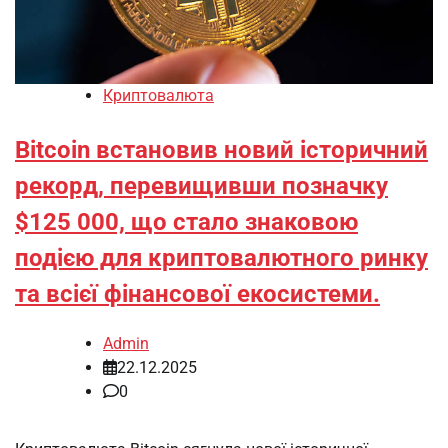
Криптовалюта
Bitcoin встановив новий історичний
рекорд, перевищивши позначку
$125 000, що стало знаковою
подією для криптовалютного ринку
та всієї фінансової екосистеми.
Admin
22.12.2025
0