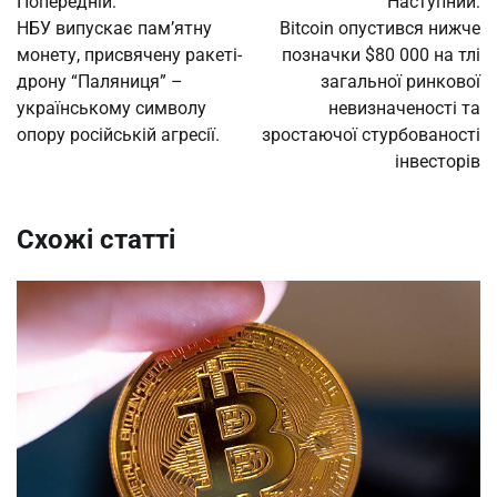
Попередній:
Наступний:
записів
НБУ випускає пам’ятну
Bitcoin опустився нижче
монету, присвячену ракеті-
позначки $80 000 на тлі
дрону “Паляниця” –
загальної ринкової
українському символу
невизначеності та
опору російській агресії.
зростаючої стурбованості
інвесторів
Схожі статті