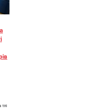
а
і
рів
 тлі