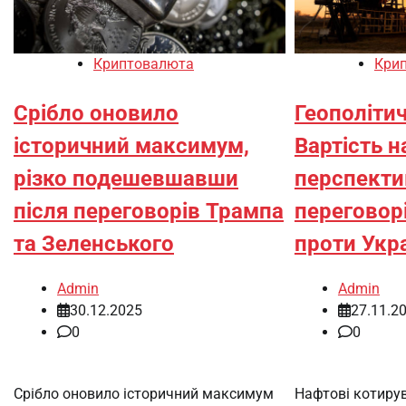
Криптовалюта
Кри
Срібло оновило
Геополітич
історичний максимум,
Вартість н
різко подешевшавши
перспекти
після переговорів Трампа
переговор
та Зеленського
проти Укр
Admin
Admin
30.12.2025
27.11.2
0
0
Срібло оновило історичний максимум
Нафтові котиру