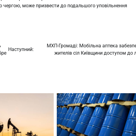
оєю чергою, може призвести до подальшого уповільнення
ь
МХП-Громаді: Мобільна аптека забезп
Наступний:
бре
жителів сіл Київщини доступом до л