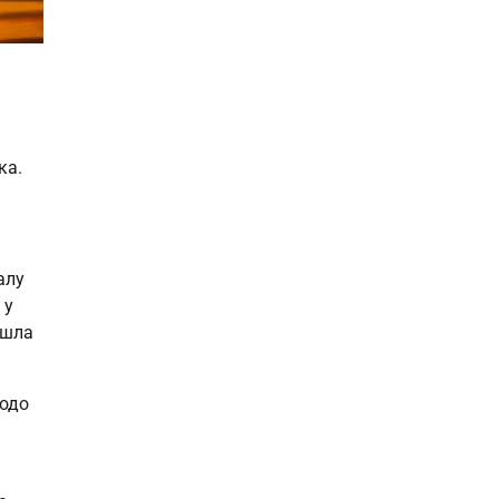
ка.
алу
 у
ішла
щодо