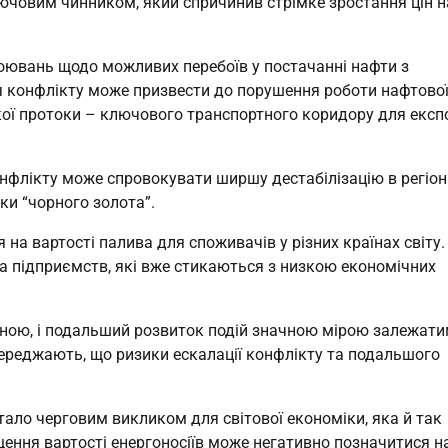
лючовим чинником, який спричинив стрімке зростання цін н
обоювань щодо можливих перебоїв у постачанні нафти з
я конфлікту може призвести до порушення роботи нафтово
ької протоки – ключового транспортного коридору для експ
нфлікту може спровокувати ширшу дестабілізацію в регіоні
ки “чорного золота”.
на вартості палива для споживачів у різних країнах світу.
 підприємств, які вже стикаються з низкою економічних
ною, і подальший розвиток подій значною мірою залежат
опереджають, що ризики ескалації конфлікту та подальшого
стало черговим викликом для світової економіки, яка й так
щення вартості енергоносіїв може негативно позначитися н