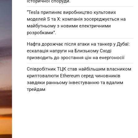
історичної споруди.
“Tesla припиняє виробництво культових
моделей S та X: компанія зосереджується на
майбутньому з новими електричними
розробками”.
Нафта дорожчає після атаки на танкер у Дубаї:
ескалація напруги на Близькому Сході
призводить до зростання цін на енергоносії
Співробітник ТЦК став найбільшим власником
криптовалюти Ethereum серед чиновників
завдяки ранньому інвестуванню та вдалим
трейдам