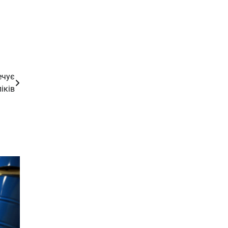
ечує
іків