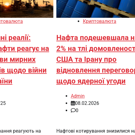
птовалюта
Криптовалюта
ні реалії:
Нафта подешевшала н
афти реагує на
2% на тлі домовленост
ви мирних
США та Ірану про
ів щодо війни
відновлення перегово
аїни
щодо ядерної угоди
Admin
025
08.02.2026
0
вання реагують на
Нафтові котирування знизилися на