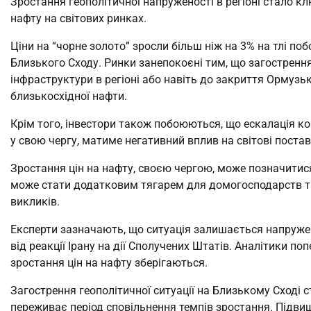
Зростання геополітичної напруженості в регіоні стало к
нафту на світових ринках.
Ціни на “чорне золото” зросли більш ніж на 3% на тлі п
Близького Сходу. Ринки занепокоєні тим, що загостренн
інфраструктури в регіоні або навіть до закриття Ормуз
близькосхідної нафти.
Крім того, інвестори також побоюються, що ескалація ко
у свою чергу, матиме негативний вплив на світові постав
Зростання цін на нафту, своєю чергою, може позначитися 
може стати додатковим тягарем для домогосподарств та
викликів.
Експерти зазначають, що ситуація залишається напруже
від реакції Ірану на дії Сполучених Штатів. Аналітики п
зростання цін на нафту зберігаються.
Загострення геополітичної ситуації на Близькому Сході 
переживає період сповільнення темпів зростання. Підви