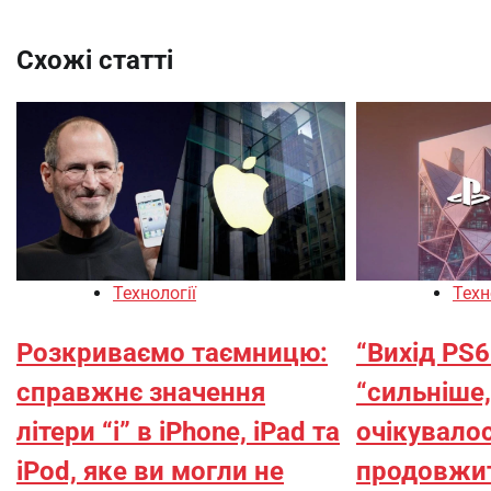
Схожі статті
Технології
Техн
Розкриваємо таємницю:
“Вихід PS
справжнє значення
“сильніше,
літери “i” в iPhone, iPad та
очікувалос
iPod, яке ви могли не
продовжи