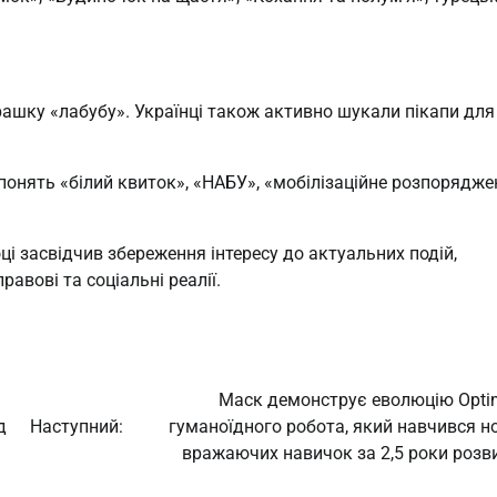
рашку «лабубу». Українці також активно шукали пікапи для
понять «білий квиток», «НАБУ», «мобілізаційне розпорядже
ці засвідчив збереження інтересу до актуальних подій,
равові та соціальні реалії.
Маск демонструє еволюцію Opti
д
Наступний:
гуманоїдного робота, який навчився н
вражаючих навичок за 2,5 роки розв