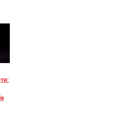
ти:
le