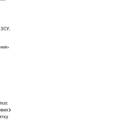
 ЗСУ,
ння»
mus:
ових
итку