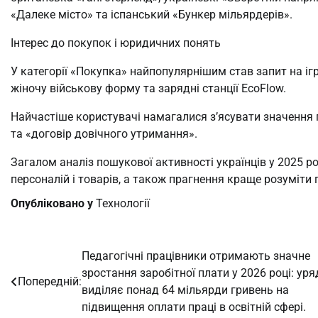
«Далеке місто» та іспанський «Бункер мільярдерів».
Інтерес до покупок і юридичних понять
У категорії «Покупка» найпопулярнішим став запит на іг
жіночу військову форму та зарядні станції EcoFlow.
Найчастіше користувачі намагалися з’ясувати значення 
та «договір довічного утримання».
Загалом аналіз пошукової активності українців у 2025 ро
персоналій і товарів, а також прагнення краще розуміти п
Опубліковано у
Технології
Педагогічні працівники отримають значне
Навігація
зростання заробітної плати у 2026 році: уря
Попередній:
записів
виділяє понад 64 мільярди гривень на
підвищення оплати праці в освітній сфері.