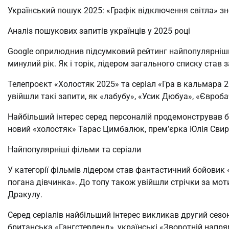
Український пошук 2025: «Графік відключення світла» зн
Аналіз пошукових запитів українців у 2025 році
Google оприлюднив підсумковий рейтинг найпопулярніши
минулий рік. Як і торік, лідером загального списку став 
Телепроєкт «Холостяк 2025» та серіал «Гра в кальмара 2»
увійшли такі запити, як «лабубу», «Усик Дюбуа», «Євроб
Найбільший інтерес серед персоналій продемонстрував б
новий «холостяк» Тарас Цимбалюк, прем’єрка Юлія Свир
Найпопулярніші фільми та серіали
У категорії фільмів лідером став фантастичний бойовик 
погана дівчинка». До топу також увійшли стрічки за мот
Дракулу.
Серед серіалів найбільший інтерес викликав другий сезо
британська «Гангстерленд», українські «Зворотній напря