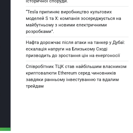
історичної споруди.
“Tesla припиняє виробництво культових
моделей S та X: компанія зосереджується на
майбутньому з новими електричними
розробками”.
Нафта дорожчає після атаки на танкер у Дубаї:
ескалація напруги на Близькому Сході
призводить до зростання цін на енергоносії
Співробітник ТЦК став найбільшим власником
криптовалюти Ethereum серед чиновників
завдяки ранньому інвестуванню та вдалим
трейдам