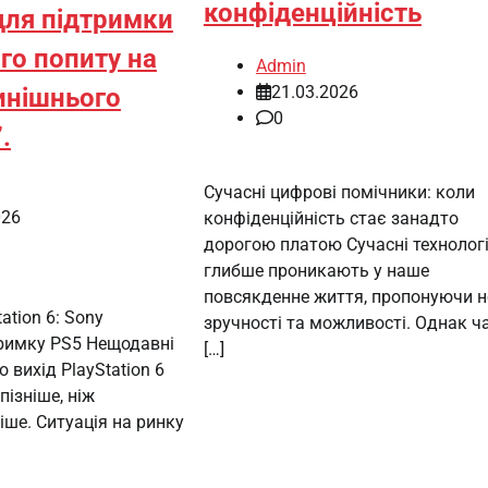
конфіденційність
для підтримки
го попиту на
Admin
21.03.2026
инішнього
0
.
Сучасні цифрові помічники: коли
026
конфіденційність стає занадто
дорогою платою Сучасні технологі
глибше проникають у наше
повсякденне життя, пропонуючи н
ation 6: Sony
зручності та можливості. Однак ч
римку PS5 Нещодавні
[…]
о вихід PlayStation 6
пізніше, ніж
іше. Ситуація на ринку