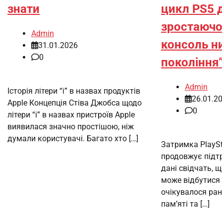
знати
цикл PS5 
зростаючо
Admin
консоль н
31.01.2026
0
покоління”
Admin
Історія літери “i” в назвах продуктів
26.01.2
Apple Концепція Стіва Джобса щодо
0
літери “i” в назвах пристроїв Apple
виявилася значно простішою, ніж
думали користувачі. Багато хто […]
Затримка PlaySt
продовжує підт
дані свідчать, щ
може відбутися 
очікувалося ран
пам’яті та […]