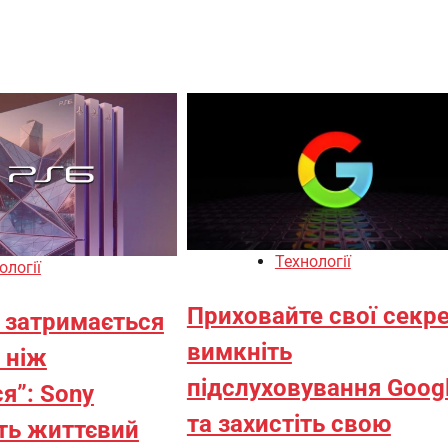
Технології
ології
Приховайте свої секре
6 затримається
вимкніть
 ніж
підслуховування Goog
я”: Sony
та захистіть свою
ть життєвий