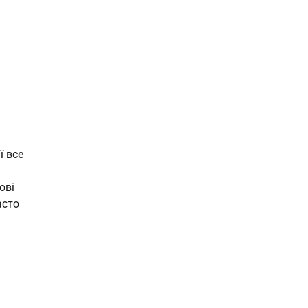
ї все
ові
асто