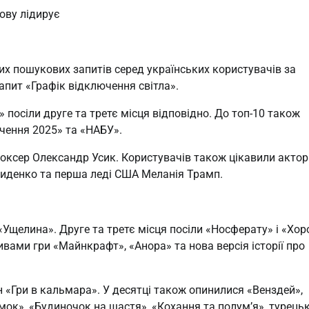
ову лідирує
х пошукових запитів серед українських користувачів за
запит «Графік відключення світла».
 посіли друге та третє місця відповідно. До топ-10 також
ачення 2025» та «НАБУ».
оксер Олександр Усик. Користувачів також цікавили актор 
иденко та перша леді США Меланія Трамп.
«Ущелина». Друге та третє місця посіли «Носферату» і «Хо
ивами гри «Майнкрафт», «Анора» та нова версія історії про
н «Гри в кальмара». У десятці також опинилися «Венздей»,
мок», «Будиночок на щастя», «Кохання та полум’я», турець