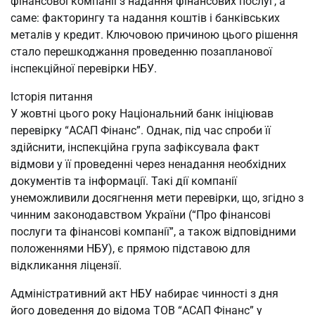
фінансової компанії з надання фінансових послуг, а
саме: факторингу та надання коштів і банківських
металів у кредит. Ключовою причиною цього рішення
стало перешкоджання проведенню позапланової
інспекційної перевірки НБУ.
Історія питання
У жовтні цього року Національний банк ініціював
перевірку “АСАП Фінанс”. Однак, під час спроби її
здійснити, інспекційна група зафіксувала факт
відмови у її проведенні через ненадання необхідних
документів та інформації. Такі дії компанії
унеможливили досягнення мети перевірки, що, згідно з
чинним законодавством України (“Про фінансові
послуги та фінансові компанії”, а також відповідними
положеннями НБУ), є прямою підставою для
відкликання ліцензії.
Адміністративний акт НБУ набирає чинності з дня
його доведення до відома ТОВ “АСАП Фінанс” у