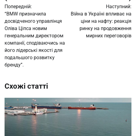
Навігація
Попередній:
Наступний:
записів
“BMW призначила
Війна в Україні впливає на
досвідченого управлінця
ціни на нафту: реакція
Оліва Ціпса новим
ринку на продовження
генеральним директором
мирних переговорів
компанії, сподіваючись на
його лідерські якості для
подальшого розвитку
бренду”.
Схожі статті