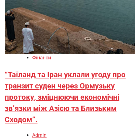
Фінанси
“Таїланд та Іран уклали угоду про
транзит суден через Ормузьку
протоку, зміцнюючи економічні
зв’язки між Азією та Близьким
Сходом”.
Admin