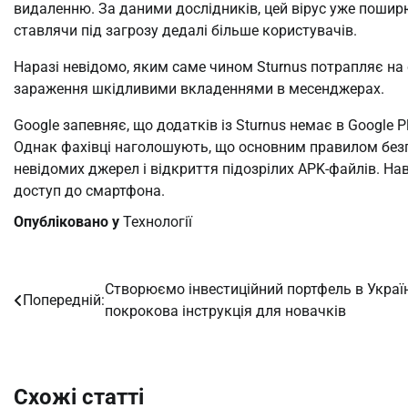
видаленню. За даними дослідників, цей вірус уже пошир
ставлячи під загрозу дедалі більше користувачів.
Наразі невідомо, яким саме чином Sturnus потрапляє на
зараження шкідливими вкладеннями в месенджерах.
Google запевняє, що додатків із Sturnus немає в Google Pl
Однак фахівці наголошують, що основним правилом безп
невідомих джерел і відкриття підозрілих APK-файлів. Н
доступ до смартфона.
Опубліковано у
Технології
Створюємо інвестиційний портфель в Україн
Навігація
Попередній:
покрокова інструкція для новачків
записів
Схожі статті