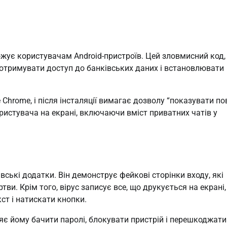
ожує користувачам Android-пристроїв. Цей зловмисний код,
, отримувати доступ до банківських даних і встановлювати
 Chrome, і після інсталяції вимагає дозволу “показувати по
ристувача на екрані, включаючи вміст приватних чатів у
вські додатки. Він демонструє фейкові сторінки входу, які
ви. Крім того, вірус записує все, що друкується на екрані,
ст і натискати кнопки.
яє йому бачити паролі, блокувати пристрій і перешкоджати