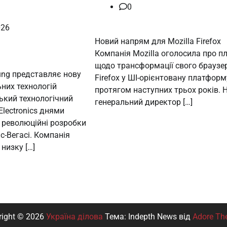
0
026
Новий напрям для Mozilla Firefox
Компанія Mozilla оголосила про п
щодо трансформації свого браузе
ng представляє нову
Firefox у ШІ-орієнтовану платформ
ьних технологій
протягом наступних трьох років. 
ький технологічний
генеральний директор […]
Electronics днями
 революційні розробки
с-Вегасі. Компанія
низку […]
right © 2026
Україна ділова
Тема: Indepth News від
Adore Th