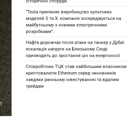
історичної споруди.
“Tesla припиняє виробництво культових
моделей S та X: компанія зосереджується на
майбутньому з новими електричними
розробками”.
Нафта дорожчає після атаки на танкер у Дубаї:
ескалація напруги на Близькому Сході
призводить до зростання цін на енергоносії
Співробітник ТЦК став найбільшим власником
криптовалюти Ethereum серед чиновників
завдяки ранньому інвестуванню та вдалим
трейдам