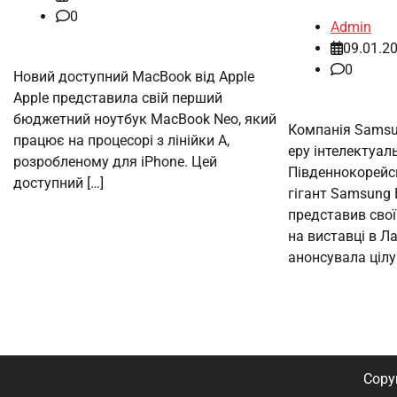
0
Admin
09.01.2
0
Новий доступний MacBook від Apple
Apple представила свій перший
бюджетний ноутбук MacBook Neo, який
Компанія Samsu
працює на процесорі з лінійки А,
еру інтелектуал
розробленому для iPhone. Цей
Південнокорейс
доступний […]
гігант Samsung 
представив свої
на виставці в Ла
анонсувала цілу 
Copy