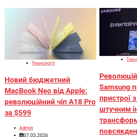
Техн
Технології
Революційн
Новий бюджетний
Samsung п
MacBook Neo від Apple:
пристрої 
революційний чіп A18 Pro
штучним і
за $599
трансфор
Admin
повсякден
07.03.2026