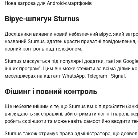
Нова загроза для Android-смартфонів
Вірус-шпигун Sturnus
Дослідники виявили новий небезпечний вірус, який загр
названий Sturnus, здатен красти приватні повідомлення
повний контроль над телефоном.
Sturnus маскується під популярні додатки, такі як Google
інших програм”. Цим він може стежити за всіма діями ко
месенджерах на кшталт WhatsApp, Telegram і Signal.
Фішинг і повний контроль
Ще небезпечнішим є те, що Sturnus вміє підробляти банкі
виглядають як справжні, аби отримати логін і пароль жерт
робить скріншоти та може навіть самостійно вводити тек
Sturnus також отримує права адміністратора, що дозвол