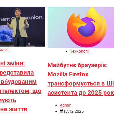
ології
Технології
і зміни:
Майбутнє браузерів:
редставила
Mozilla Firefox
з вбудованим
трансформується в ШІ
нтелектом, що
асистента до 2025 рок
мують
Admin
не життя
17.12.2025