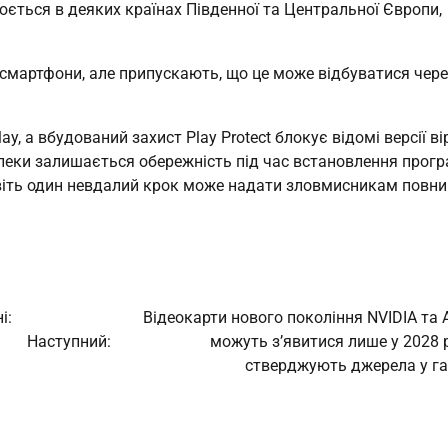
юється в деяких країнах Південної та Центральної Європи,
 смартфони, але припускають, що це може відбуватися чере
ay, а вбудований захист Play Protect блокує відомі версії ві
еки залишається обережність під час встановлення прогр
авіть один невдалий крок може надати зловмисникам повни
і:
Відеокарти нового покоління NVIDIA та
Наступний:
можуть з’явитися лише у 2028 р
стверджують джерела у га