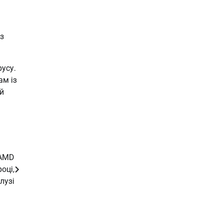
з
русу.
ам із
й
 AMD
оці,
лузі