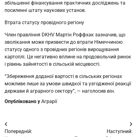
збільшенні фінансування практичних досліджень та
посиленні штату наукових установ.
Втрата статусу провідного регіону
Член правління DKHV Мартін Роффхак зазначив, що
зволікання може призвести до втрати Німеччиною
статусу одного з провідних регіонів вирощування
картоплі. Це негативно вплине на продовольчий ринок
і рівень зайнятості в сільській місцевості.
“Збереження доданої вартості в сільських регіонах
можливе лише за умови швидкої та узгодженої реакції
держави й аграрного сектору”, — наголосив він.
Опубліковано у
Аграрії
Навігація
Попередній:
Наступний:
записів