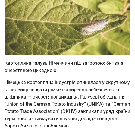
Картопляна галузь Німеччини під загрозою: битва з
очеретяною цикадкою
Німецька картопляна індустрія опинилася у скрутному
становищі через стрімке поширення небезпечного
шкідника — очеретяної цикадки. Галузеві об’єднання
“Union of the German Potato Industry” (UNIKA) та “German
Potato Trade Association” (DKHV) закликали уряд країни
терміново активізувати наукові дослідження для
боротьби з цією проблемою.