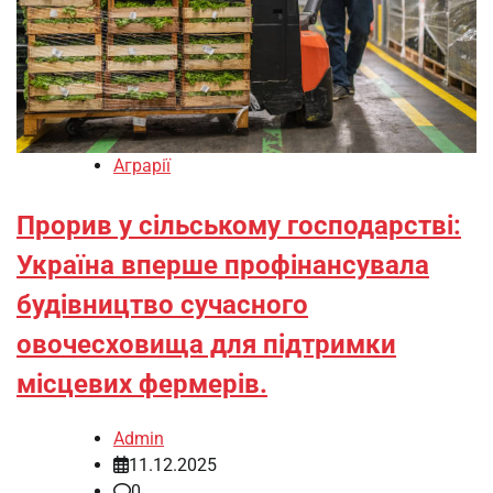
Аграрії
Прорив у сільському господарстві:
Україна вперше профінансувала
будівництво сучасного
овочесховища для підтримки
місцевих фермерів.
Admin
11.12.2025
0