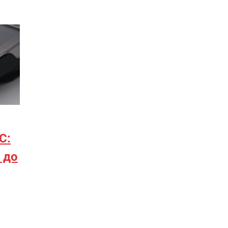
С:
 до