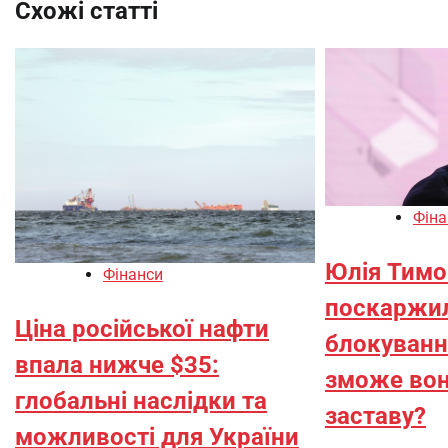
Схожі статті
Фіна
Юлія Тим
Фінанси
поскаржил
Ціна російської нафти
блокування
впала нижче $35:
зможе вон
глобальні наслідки та
заставу?
можливості для України