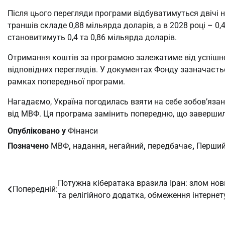
Після цього перегляди програми відбуватимуться двічі на
траншів складе 0,88 мільярда доларів, а в 2028 році – 0,
становитимуть 0,4 та 0,86 мільярда доларів.
Отримання коштів за програмою залежатиме від успішно
відповідних переглядів. У документах Фонду зазначаєтьс
рамках попередньої програми.
Нагадаємо, Україна погодилась взяти на себе зобов’яза
від МВФ. Ця програма замінить попередню, що завершила
Опубліковано у
Фінанси
Позначено
МВФ
,
надання
,
негайний
,
передбачає
,
Перши
Потужна кібератака вразила Іран: злом нов
Навігація
Попередній:
та релігійного додатка, обмеження інтернет
записів