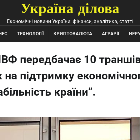
Україна ділова
Економічні новини України: фінанси, аналітика, статті
НЕС
ТЕХНОЛОГІЇ
КРИПТОВАЛЮТА
АГРАРІЇ
НЕР
МВФ передбачає 10 транші
х на підтримку економічно
більність країни”.