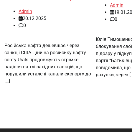
Admin
Admin
19.01.2
20.12.2025
0
0
Юлія Тимошенко
Російська нафта дешевшає через
блокування свої
санкції США Ціни на російську нафту
підозру у підкуп
сорту Urals продовжують стрімке
партії “Батьків
падіння на тлі західних санкцій, що
повідомила, що 
порушили усталені канали експорту до
рахунки, через [
[…]