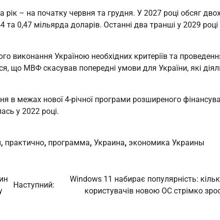
 рік – на початку червня та грудня. У 2027 році обсяг дво
44 та 0,47 мільярда доларів. Останні два транші у 2029 році
го виконання Україною необхідних критеріїв та проведенн
я, що МВФ скасував попередні умови для України, які діял
ння в межах нової 4-річної програми розширеного фінансув
сь у 2022 році.
й
,
практично
,
программа
,
Украина
,
экономика Украины
ин
Windows 11 набирає популярність: кільк
Наступний:
у
користувачів новою ОС стрімко зро