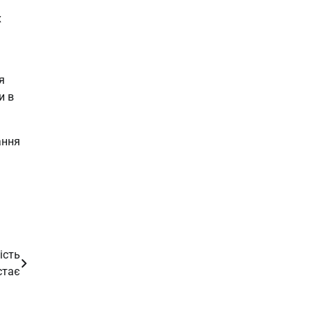
х
я
и в
ання
ість
стає