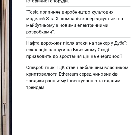
історичної споруди.
“Tesla припиняє виробництво культових
моделей S та X: компанія зосереджується на
майбутньому з новими електричними
розробками”.
Нафта дорожчає після атаки на танкер у Дубаї:
ескалація напруги на Близькому Сході
призводить до зростання цін на енергоносії
Співробітник ТЦК став найбільшим власником
криптовалюти Ethereum серед чиновників
завдяки ранньому інвестуванню та вдалим
трейдам