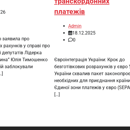
транскордонних
платежів
026
Admin
18.12.2025
 заявила про
0
х рахунків у справі про
і депутатів Лідерка
щина” Юлія Тимошенко
Євроінтеграція України: Крок до
їй заблокували
безготівкових розрахунків у євро
…]
України схвалив пакет законопроє
необхідних для приєднання країн
Єдиної зони платежів у євро (SEPA
[…]