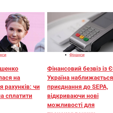
нси
Фінанси
ошенко
Фінансовий безвіз із Є
ася на
Україна наближається
 рахунків: чи
приєднання до SEPA,
а сплатити
відкриваючи нові
можливості для