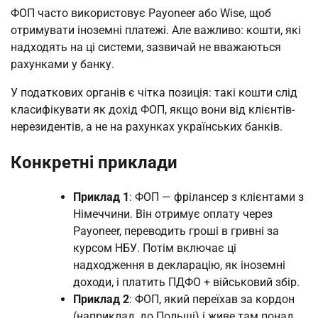
ФОП часто використовує Payoneer або Wise, щоб
отримувати іноземні платежі. Але важливо: кошти, які
надходять на ці системи, зазвичай не вважаються
рахунками у банку.
У податкових органів є чітка позиція: такі кошти слід
класифікувати як дохід ФОП, якщо вони від клієнтів-
нерезидентів, а не на рахунках українських банків.
Конкретні приклади
Приклад 1
: ФОП — фрілансер з клієнтами з
Німеччини. Він отримує оплату через
Payoneer, переводить гроші в гривні за
курсом НБУ. Потім включає ці
надходження в декларацію, як іноземні
доходи, і платить ПДФО + військовий збір.
Приклад 2
: ФОП, який переїхав за кордон
(наприклад, до Польщі) і живе там понад