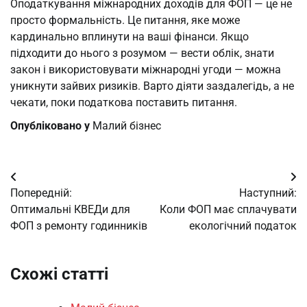
Оподаткування міжнародних доходів для ФОП — це не
просто формальність. Це питання, яке може
кардинально вплинути на ваші фінанси. Якщо
підходити до нього з розумом — вести облік, знати
закон і використовувати міжнародні угоди — можна
уникнути зайвих ризиків. Варто діяти заздалегідь, а не
чекати, поки податкова поставить питання.
Опубліковано у
Малий бізнес
Навігація
Попередній:
Наступний:
записів
Оптимальні КВЕДи для
Коли ФОП має сплачувати
ФОП з ремонту годинників
екологічний податок
Схожі статті