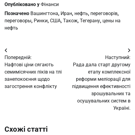
Опубліковано у
Фінанси
Позначено
Вашингтона
,
Иран
,
нефть
,
переговорів
,
переговоры
,
Ринки
,
США
,
Також
,
Тегерану
,
цены на
нефть
Навігація
Попередній:
Наступний:
записів
Нафтові ціни сягають
Рада дала старт другому
семимісячних піків на тлі
етапу комплексної
занепокоєння щодо
реформи меліорації для
загострення конфлікту
підвищення ефективності
зрошувальних та
осушувальних систем в
Україні.
Схожі статті