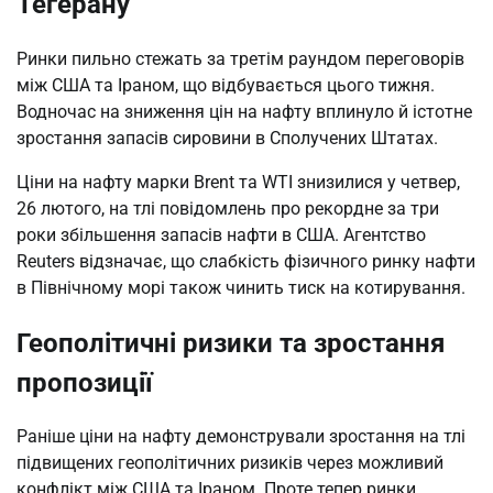
Тегерану
Ринки пильно стежать за третім раундом переговорів
між США та Іраном, що відбувається цього тижня.
Водночас на зниження цін на нафту вплинуло й істотне
зростання запасів сировини в Сполучених Штатах.
Ціни на нафту марки Brent та WTI знизилися у четвер,
26 лютого, на тлі повідомлень про рекордне за три
роки збільшення запасів нафти в США. Агентство
Reuters відзначає, що слабкість фізичного ринку нафти
в Північному морі також чинить тиск на котирування.
Геополітичні ризики та зростання
пропозиції
Раніше ціни на нафту демонстрували зростання на тлі
підвищених геополітичних ризиків через можливий
конфлікт між США та Іраном. Проте тепер ринки