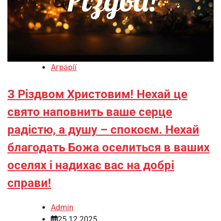
Аграрії
З Різдвом Христовим! Нехай це
свято наповнить ваше серце
радістю, а душу – спокоєм. Нехай
благодать Божа оселиться в ваших
оселях і надихає вас на добрі
справи!
Admin
25.12.2025