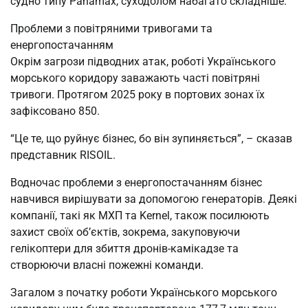
судно типу Panamax, суходолом набагато складніше.
Проблеми з повітряними тривогами та
енергопостачанням
Окрім загрози підводних атак, роботі Українського
морського коридору заважають часті повітряні
тривоги. Протягом 2025 року в портових зонах їх
зафіксовано 850.
“Це те, що руйнує бізнес, бо він зупиняється”, – сказав
представник RISOIL.
Водночас проблеми з енергопостачанням бізнес
навчився вирішувати за допомогою генераторів. Деякі
компанії, такі як МХП та Kernel, також посилюють
захист своїх об’єктів, зокрема, закуповуючи
гелікоптери для збиття дронів-камікадзе та
створюючи власні пожежні команди.
Загалом з початку роботи Українського морського