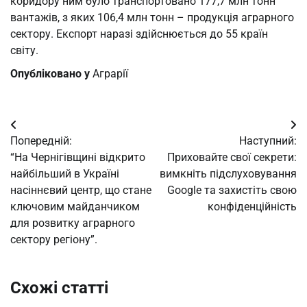
коридору ним було транспортовано 177,7 млн тонн
вантажів, з яких 106,4 млн тонн – продукція аграрного
сектору. Експорт наразі здійснюється до 55 країн
світу.
Опубліковано у
Аграрії
Навігація
Попередній:
Наступний:
записів
“На Чернігівщині відкрито
Приховайте свої секрети:
найбільший в Україні
вимкніть підслуховування
насіннєвий центр, що стане
Google та захистіть свою
ключовим майданчиком
конфіденційність
для розвитку аграрного
сектору регіону”.
Схожі статті