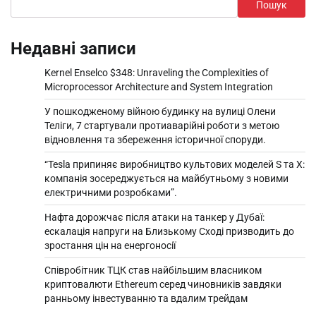
Пошук
Недавні записи
Kernel Enselco $348: Unraveling the Complexities of
Microprocessor Architecture and System Integration
У пошкодженому війною будинку на вулиці Олени
Теліги, 7 стартували протиаварійні роботи з метою
відновлення та збереження історичної споруди.
“Tesla припиняє виробництво культових моделей S та X:
компанія зосереджується на майбутньому з новими
електричними розробками”.
Нафта дорожчає після атаки на танкер у Дубаї:
ескалація напруги на Близькому Сході призводить до
зростання цін на енергоносії
Співробітник ТЦК став найбільшим власником
криптовалюти Ethereum серед чиновників завдяки
ранньому інвестуванню та вдалим трейдам