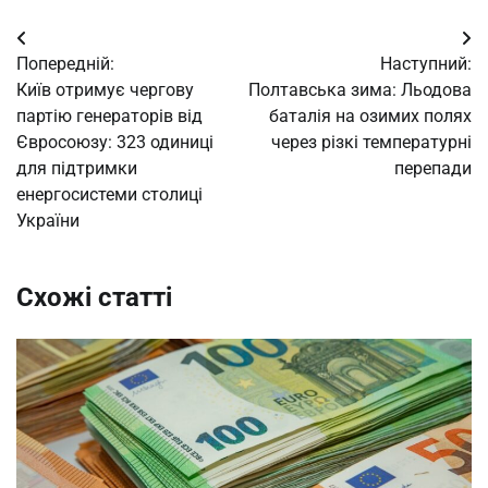
Навігація
Попередній:
Наступний:
записів
Київ отримує чергову
Полтавська зима: Льодова
партію генераторів від
баталія на озимих полях
Євросоюзу: 323 одиниці
через різкі температурні
для підтримки
перепади
енергосистеми столиці
України
Схожі статті