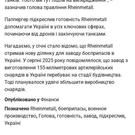
танків. Тобто ми тут пішли на випередження”, –
зазначив голова правління Rheinmetall.
Паппергер підкреслив готовність Rheinmetall
допомагати Україні в усіх ключових сферах,
починаючи від дронів і закінчуючи танками.
Нагадаємо, у січні стало відомо, що Rheinmetall
отримав нову ділянку для заводу боєприпасів в
Україні. У серпні 2025 року повідомлялося, що завод з
виготовлення 155-міліметрових артилерійських
снарядів в Україні перебуває на стадії будівництва.
Тоді планувалося удвічі збільшити виробництво
снарядів.
Опубліковано у
Фінанси
Позначено
Rheinmetall
,
боеприпасы
,
военное
производство
,
Голова
,
готовність
,
завод
,
підкреслив
,
Україні