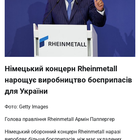
Німецький концерн Rheinmetall
нарощує виробництво боєприпасів
для України
Фото: Getty Images
Голова правління Rheinmetall Армін Паппергер
Німецький оборонний концерн Rheinmetall наразі
виробляє більше боєприпасів, ніж має укладених