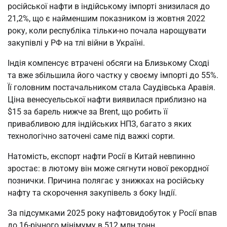
російської нафти в індійському імпорті знизилася до
21,2%, що є найменшим показником із жовтня 2022
року, коли республіка тільки-но почала нарощувати
закупівлі у РФ на тлі війни в Україні.
Індія компенсує втрачені обсяги на Близькому Сході
та вже збільшила його частку у своєму імпорті до 55%.
Її головним постачальником стала Саудівська Аравія.
Ціна венесуельської нафти виявилася приблизно на
$15 за барель нижче за Brent, що робить її
привабливою для індійських НПЗ, багато з яких
технологічно заточені саме під важкі сорти.
Натомість, експорт нафти Росії в Китай невпинно
зростає: в лютому він може сягнути нової рекордної
познички. Причина полягає у знижках на російську
нафту та скорочення закупівель з боку Індії.
За підсумками 2025 року нафтовидобуток у Росії впав
до 16-річного мінімуму в 512 млн тонн.