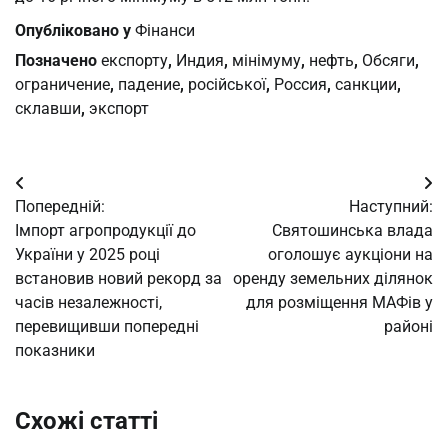
Опубліковано у
Фінанси
Позначено
експорту
,
Индия
,
мінімуму
,
нефть
,
Обсяги
,
ограничение
,
падение
,
російської
,
Россия
,
санкции
,
склавши
,
экспорт
Навігація
Попередній:
Наступний:
записів
Імпорт агропродукції до
Святошинська влада
України у 2025 році
оголошує аукціони на
встановив новий рекорд за
оренду земельних ділянок
часів незалежності,
для розміщення МАФів у
перевищивши попередні
районі
показники
Схожі статті