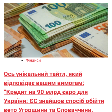
Фінанси
Ось унікальний тайтл, який
відповідає вашим вимогам:
“Кредит на 90 млрд євро для
України: ЄС знайшов спосіб обійти
вето Угорщини та Словаччини,