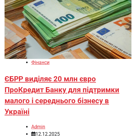
Фінанси
ЄБРР виділяє 20 млн євро
ПроКредит Банку для підтримки
малого і середнього бізнесу в
Україні
Admin
12.12.2025