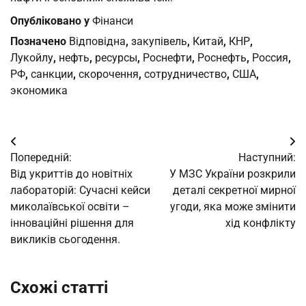
Опубліковано у
Фінанси
Позначено
Відповідна
,
закупівель
,
Китай
,
КНР
,
Лукойлу
,
нефть
,
ресурсы
,
Роснефти
,
Роснефть
,
Россия
,
РФ
,
санкции
,
скорочення
,
сотрудничество
,
США
,
экономика
Навігація
Попередній:
Наступний:
записів
Від укриттів до новітніх
У МЗС України розкрили
лабораторій: Сучасні кейси
деталі секретної мирної
миколаївської освіти –
угоди, яка може змінити
інноваційні рішення для
хід конфлікту
викликів сьогодення.
Схожі статті