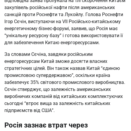
Відповідна заява пролунала на тлі скорочення Китаєм
закупівель російської нафти після американських
санкцій проти Роснефти та Лукойлу. Голова Роснефти
Ігор Сєчін, виступаючи на VII Російсько-китайському
енергетичному бізнес-форумі, заявив, що Росія має
“унікальну ресурсну базу” і готова використовувати її
для забезпечення Китаю енергоресурсами.
За словами Сєчіна, завдяки російським
енергоресурсам Китай зможе досягти власних
стратегічних цілей. Він також назвав Китай “єдиною
промисловою супердержавою”, оскільки країна
забезпечує 35% світового промислового виробництва.
Сєчін стверджує, що залежність американських
виробничих компаній від китайських комплектуючих
сьогодні “втроє вища за залежність китайських
підприємств від США”.
Росія зазнає втрат через