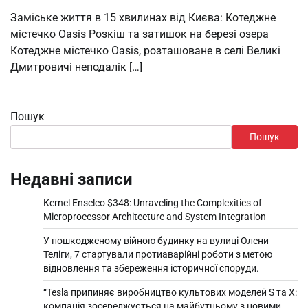
Заміське життя в 15 хвилинах від Києва: Котеджне
містечко Oasis Розкіш та затишок на березі озера
Котеджне містечко Oasis, розташоване в селі Великі
Дмитровичі неподалік […]
Пошук
Пошук
Недавні записи
Kernel Enselco $348: Unraveling the Complexities of
Microprocessor Architecture and System Integration
У пошкодженому війною будинку на вулиці Олени
Теліги, 7 стартували протиаварійні роботи з метою
відновлення та збереження історичної споруди.
“Tesla припиняє виробництво культових моделей S та X:
компанія зосереджується на майбутньому з новими