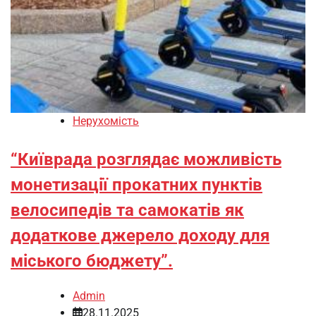
Нерухомість
“Київрада розглядає можливість
монетизації прокатних пунктів
велосипедів та самокатів як
додаткове джерело доходу для
міського бюджету”.
Admin
28.11.2025