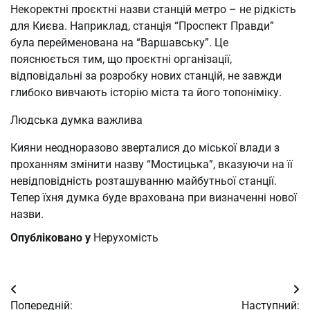
Некоректні проєктні назви станцій метро – не рідкість
для Києва. Наприклад, станція “Проспект Правди”
була перейменована на “Варшавську”. Це
пояснюється тим, що проєктні організації,
відповідальні за розробку нових станцій, не завжди
глибоко вивчають історію міста та його топоніміку.
Людська думка важлива
Кияни неодноразово зверталися до міської влади з
проханням змінити назву “Мостицька”, вказуючи на її
невідповідність розташуванню майбутньої станції.
Тепер їхня думка буде врахована при визначенні нової
назви.
Опубліковано у
Нерухомість
Навігація
Попередній:
Наступний: