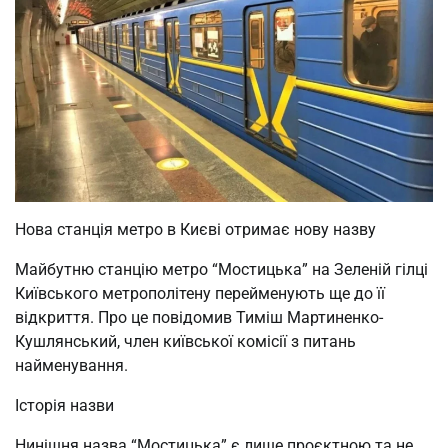
Нова станція метро в Києві отримає нову назву
Майбутню станцію метро “Мостицька” на Зеленій гілці
Київського метрополітену перейменують ще до її
відкриття. Про це повідомив Тиміш Мартиненко-
Кушлянський, член київської комісії з питань
найменування.
Історія назви
Нинішня назва “Мостицька” є лише проєктною та не