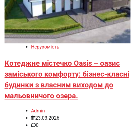
Нерухомість
Котеджне містечко Oasis – оазис
заміського комфорту: бізнес-класні
будинки з власним виходом до
мальовничого озера.
Admin
23.03.2026
0