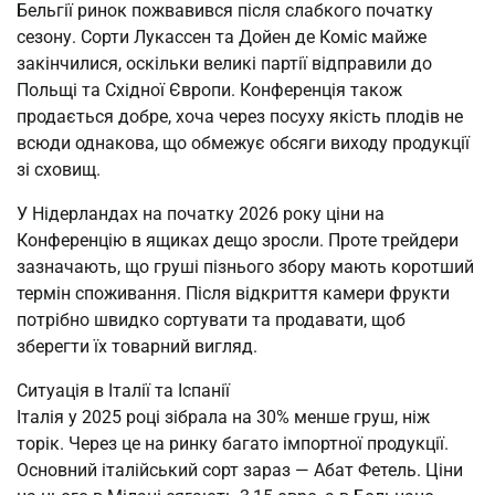
Бельгії ринок пожвавився після слабкого початку
сезону. Сорти Лукассен та Дойен де Коміс майже
закінчилися, оскільки великі партії відправили до
Польщі та Східної Європи. Конференція також
продається добре, хоча через посуху якість плодів не
всюди однакова, що обмежує обсяги виходу продукції
зі сховищ.
У Нідерландах на початку 2026 року ціни на
Конференцію в ящиках дещо зросли. Проте трейдери
зазначають, що груші пізнього збору мають коротший
термін споживання. Після відкриття камери фрукти
потрібно швидко сортувати та продавати, щоб
зберегти їх товарний вигляд.
Ситуація в Італії та Іспанії
Італія у 2025 році зібрала на 30% менше груш, ніж
торік. Через це на ринку багато імпортної продукції.
Основний італійський сорт зараз — Абат Фетель. Ціни