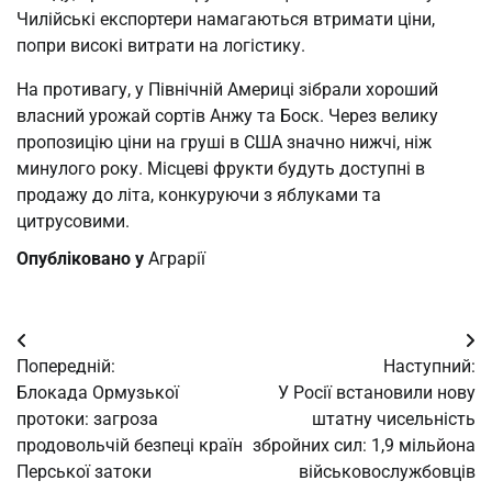
Чилійські експортери намагаються втримати ціни,
попри високі витрати на логістику.
На противагу, у Північній Америці зібрали хороший
власний урожай сортів Анжу та Боск. Через велику
пропозицію ціни на груші в США значно нижчі, ніж
минулого року. Місцеві фрукти будуть доступні в
продажу до літа, конкуруючи з яблуками та
цитрусовими.
Опубліковано у
Аграрії
Навігація
Попередній:
Наступний:
записів
Блокада Ормузької
У Росії встановили нову
протоки: загроза
штатну чисельність
продовольчій безпеці країн
збройних сил: 1,9 мільйона
Перської затоки
військовослужбовців