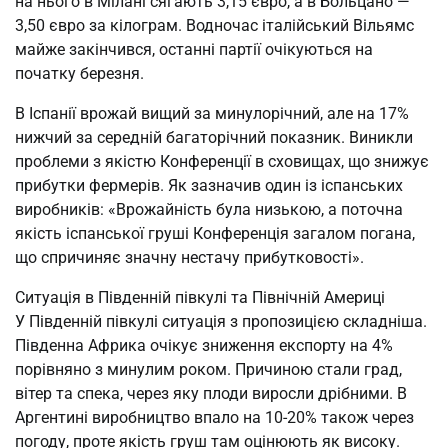
на нього в Мілані сягають 3,15 євро, а в Больцано —
3,50 євро за кілограм. Водночас італійський Вільямс
майже закінчився, останні партії очікуються на
початку березня.
В Іспанії врожай вищий за минулорічний, але на 17%
нижчий за середній багаторічний показник. Виникли
проблеми з якістю Конференції в сховищах, що знижує
прибутки фермерів. Як зазначив один із іспанських
виробників: «Врожайність була низькою, а поточна
якість іспанської груші Конференція загалом погана,
що спричиняє значну нестачу прибутковості».
Ситуація в Південній півкулі та Північній Америці
У Південній півкулі ситуація з пропозицією складніша.
Південна Африка очікує зниження експорту на 4%
порівняно з минулим роком. Причиною стали град,
вітер та спека, через яку плоди виросли дрібними. В
Аргентині виробництво впало на 10-20% також через
погоду, проте якість груш там оцінюють як високу.