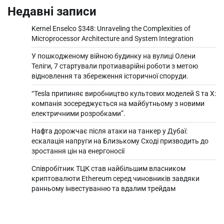
Недавні записи
Kernel Enselco $348: Unraveling the Complexities of
Microprocessor Architecture and System Integration
У пошкодженому війною будинку на вулиці Олени
Теліги, 7 стартували протиаварійні роботи з метою
відновлення та збереження історичної споруди.
“Tesla припиняє виробництво культових моделей S та X:
компанія зосереджується на майбутньому з новими
електричними розробками”.
Нафта дорожчає після атаки на танкер у Дубаї:
ескалація напруги на Близькому Сході призводить до
зростання цін на енергоносії
Співробітник ТЦК став найбільшим власником
криптовалюти Ethereum серед чиновників завдяки
ранньому інвестуванню та вдалим трейдам