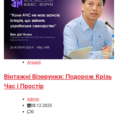
Аграрії
Вінтажні Візерунки: Подорож Крізь
Час і Простір
Admin
08.12.2025
0