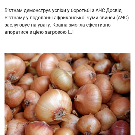
В’єтнам демонструє успіхи у боротьбі з АЧС Досвід
В’єтнаму у подоланні африканської чуми свиней (АЧС)
заслуговує на увагу. Країна змогла ефективно
впоратися з цією загрозою […]