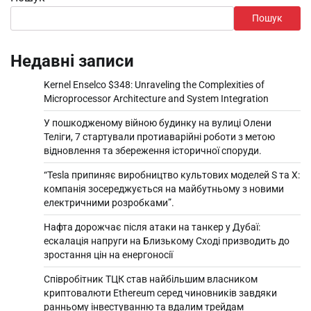
Пошук
Недавні записи
Kernel Enselco $348: Unraveling the Complexities of
Microprocessor Architecture and System Integration
У пошкодженому війною будинку на вулиці Олени
Теліги, 7 стартували протиаварійні роботи з метою
відновлення та збереження історичної споруди.
“Tesla припиняє виробництво культових моделей S та X:
компанія зосереджується на майбутньому з новими
електричними розробками”.
Нафта дорожчає після атаки на танкер у Дубаї:
ескалація напруги на Близькому Сході призводить до
зростання цін на енергоносії
Співробітник ТЦК став найбільшим власником
криптовалюти Ethereum серед чиновників завдяки
ранньому інвестуванню та вдалим трейдам