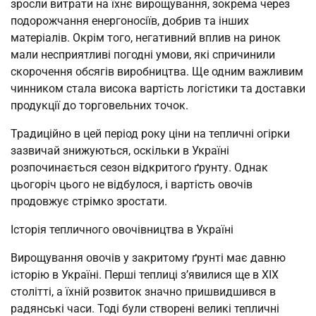
зросли витрати на їхнє вирощування, зокрема через
подорожчання енергоносіїв, добрив та інших
матеріалів. Окрім того, негативний вплив на ринок
мали несприятливі погодні умови, які спричинили
скорочення обсягів виробництва. Ще одним важливим
чинником стала висока вартість логістики та доставки
продукції до торговельних точок.
Традиційно в цей період року ціни на тепличні огірки
зазвичай знижуються, оскільки в Україні
розпочинається сезон відкритого ґрунту. Однак
цьогоріч цього не відбулося, і вартість овочів
продовжує стрімко зростати.
Історія тепличного овочівництва в Україні
Вирощування овочів у закритому ґрунті має давню
історію в Україні. Перші теплиці з’явилися ще в XIX
столітті, а їхній розвиток значно пришвидшився в
радянські часи. Тоді були створені великі тепличні