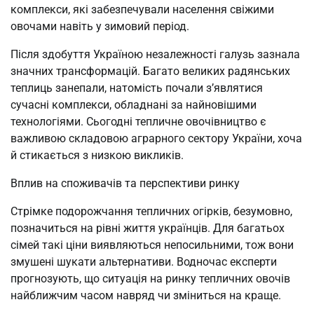
комплекси, які забезпечували населення свіжими
овочами навіть у зимовий період.
Після здобуття Україною незалежності галузь зазнала
значних трансформацій. Багато великих радянських
теплиць занепали, натомість почали з’являтися
сучасні комплекси, обладнані за найновішими
технологіями. Сьогодні тепличне овочівництво є
важливою складовою аграрного сектору України, хоча
й стикається з низкою викликів.
Вплив на споживачів та перспективи ринку
Стрімке подорожчання тепличних огірків, безумовно,
позначиться на рівні життя українців. Для багатьох
сімей такі ціни виявляються непосильними, тож вони
змушені шукати альтернативи. Водночас експерти
прогнозують, що ситуація на ринку тепличних овочів
найближчим часом навряд чи зміниться на краще.