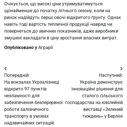
Очікується, що високі ціни утримуватимуться
щонайменше до початку літнього сезону, коли на
ринок надійдуть перші овочі відкритого ґрунту. Однак
навіть тоді вартість тепличної продукції навряд чи
повернеться до звичних показників, адже виробники
змушені закладати в ціну зростання власних витрат.
Опубліковано у
Аграрії
Навігація
Попередній:
Наступний:
записів
На вокзалах Укрзалізниці
Україна демонструє
відкрито 97 пунктів
інноваційні рішення для
незламності для
сталого сільського
забезпечення безперервної
господарства на ювілейній
роботи залізничного
виставці «Зелений
транспорту в умовах
тиждень» у Берліні
надзвичайних ситуацій.