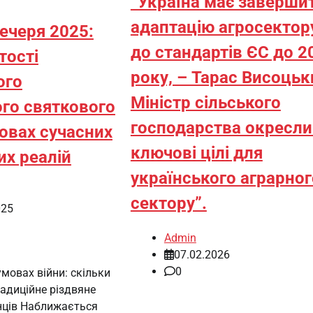
“Україна має заверши
адаптацію агросектор
ечеря 2025:
до стандартів ЄС до 2
тості
року, – Тарас Висоцьк
ого
Міністр сільського
ого святкового
господарства окресли
мовах сучасних
ключові цілі для
их реалій
українського аграрног
сектору”.
025
Admin
07.02.2026
0
умовах війни: скільки
адиційне різдвяне
нців Наближається