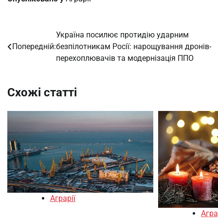
Україна посилює протидію ударним
Навігація
Попередній:
безпілотникам Росії: нарощування дронів-
записів
перехоплювачів та модернізація ППО
Схожі статті
Аграрії
Агра