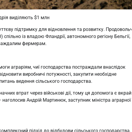
дрія виділяють $1 млн
уттєву підтримку для відновлення та розвитку. Продоволь
 спільно із владою Фландрії, автономного регіону Бельгії,
траждалим фермерам.
моги аграріям, чиї господарства постраждали внаслідок
відновити виробничі потужності, закупити необхідне
 питань ведення сільського господарства.
ачних втрат через військові дії, тому ця допомога є вкрай
— наголосив Андрій Мартинюк, заступник міністра аграрної
комплексний підхід до відбудови сільського господарства.