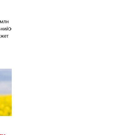
 млн
ьний
джет