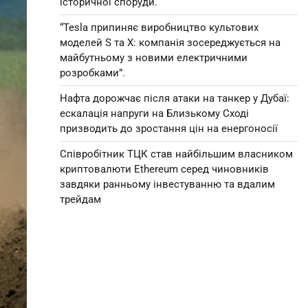
історичної споруди.
“Tesla припиняє виробництво культових
моделей S та X: компанія зосереджується на
майбутньому з новими електричними
розробками”.
Нафта дорожчає після атаки на танкер у Дубаї:
ескалація напруги на Близькому Сході
призводить до зростання цін на енергоносії
Співробітник ТЦК став найбільшим власником
криптовалюти Ethereum серед чиновників
завдяки ранньому інвестуванню та вдалим
трейдам