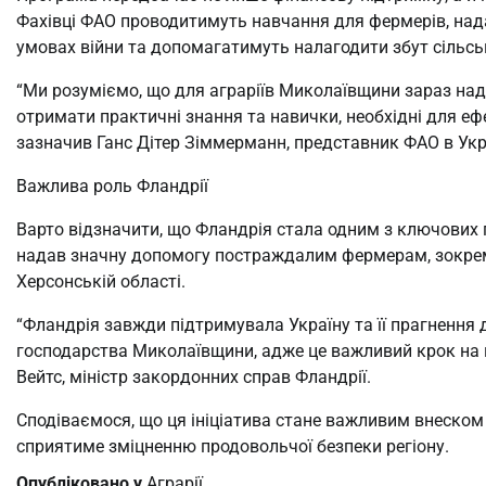
Фахівці ФАО проводитимуть навчання для фермерів, нада
умовах війни та допомагатимуть налагодити збут сільсь
“Ми розуміємо, що для аграріїв Миколаївщини зараз на
отримати практичні знання та навички, необхідні для еф
зазначив Ганс Дітер Зіммерманн, представник ФАО в Укра
Важлива роль Фландрії
Варто відзначити, що Фландрія стала одним з ключових п
надав значну допомогу постраждалим фермерам, зокрем
Херсонській області.
“Фландрія завжди підтримувала Україну та її прагнення 
господарства Миколаївщини, адже це важливий крок на ш
Вейтс, міністр закордонних справ Фландрії.
Сподіваємося, що ця ініціатива стане важливим внеском 
сприятиме зміцненню продовольчої безпеки регіону.
Опубліковано у
Аграрії