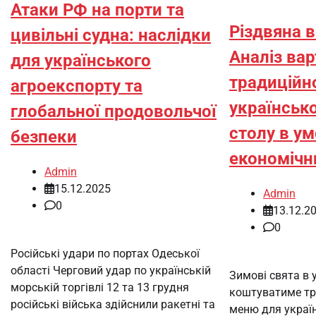
Атаки РФ на порти та
Різдвяна в
цивільні судна: наслідки
Аналіз вар
для українського
традиційн
агроекспорту та
українськ
глобальної продовольчої
столу в у
безпеки
економічн
Admin
15.12.2025
Admin
0
13.12.2
0
Російські удари по портах Одеської
області Черговий удар по українській
Зимові свята в 
морській торгівлі 12 та 13 грудня
коштуватиме тр
російські війська здійснили ракетні та
меню для украї