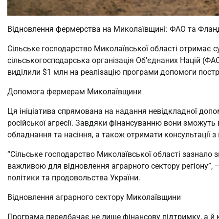
Відновлення фермерства на Миколаївщині: ФАО та Флан
Сільське господарство Миколаївської області отримає с
сільськогосподарська організація Об’єднаних Націй (ФАО)
виділили $1 млн на реалізацію програми допомоги пос
Допомога фермерам Миколаївщини
Ця ініціатива спрямована на надання невідкладної допо
російської агресії. Завдяки фінансуванню вони зможуть 
обладнання та насіння, а також отримати консультації з
“Сільське господарство Миколаївської області зазнало зн
важливою для відновлення аграрного сектору регіону”, 
політики та продовольства України.
Відновлення аграрного сектору Миколаївщини
Програма передбачає не лише фінансову підтримку, а й 