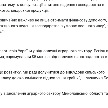
ватимуть консультації з питань ведення господарства в
когосподарської продукції.
дзвичайно важливо не лише отримати фінансову допомогу, 
ективного ведення господарства в умовах воєнного часу”,
їні.
артнерів України у відновленні аграрного сектору. Регіон 
а, спрямувавши $5 млн на відновлення виноградарства в
до розвитку. Ми раді долучитися до відбудови сільського
ляху до економічного відновлення країни”, — зазначив Б
у відновлення аграрного сектору Миколаївської області та