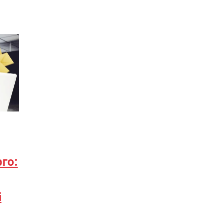
го:
і