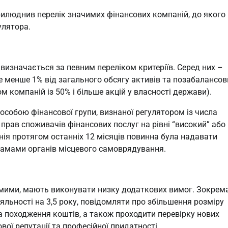
илюднив перелік значимих фінансових компаній, до якого
улятора.
 визначається за певним переліком критеріїв. Серед них –
не менше 1% від загального обсягу активів та позабалансов
 компаній із 50% і більше акцій у власності держави).
особою фінансової групи, визнаної регулятором із числа
 прав споживачів фінансових послуг на рівні “високий” або
анія протягом останніх 12 місяців повинна була надавати
рамами органів місцевого самоврядування.
чимими, мають виконувати низку додаткових вимог. Зокрема
яльності на 3,5 року, повідомляти про збільшення розміру
а походження коштів, а також проходити перевірку нових
вої репутації та професійної придатності.