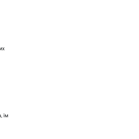
их
, їм