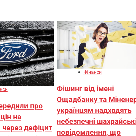
Фінанси
Фішинг від імені
нси
Ощадбанку та Міненер
передили про
українцям надходять
цін на
небезпечні шахрайськ
 через дефіцит
повідомлення, що