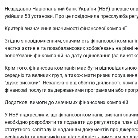
Нещодавно Національний банк України (НБУ) вперше опр
увійшли 53 установи. Про це повідомила пресслужба рег
Критерії визначення значимості фінансової компанії
Згідно з повідомленням, значимість фінансової компанії
частка активів та позабалансових зобов’язань на рівні 
зобов’язань фінкомпаній на дату оцінювання (за винятком
Крім того, фінансова компанія має бути відповідальною 
середніх та великих груп, а також мати ризик порушення
“дуже високий”. Незалежно від обсягів діяльності, комп
фінансові послуги за державними програмами або прог
Додаткові вимоги до значимих фінансових компаній
У НБУ підкреслили, що фінансові компанії, визнані зна
необхідно розробляти та подавати до регулятора план ді
статутного капіталу із наданням документів про джерел
керівників та власників на відповідність вимогам до діло