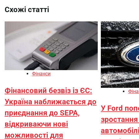
Схожі статті
Фінанси
Фінансовий безвіз із ЄС:
Фіна
Україна наближається до
У Ford по
приєднання до SEPA,
зростання 
відкриваючи нові
автомобілі
можливості для