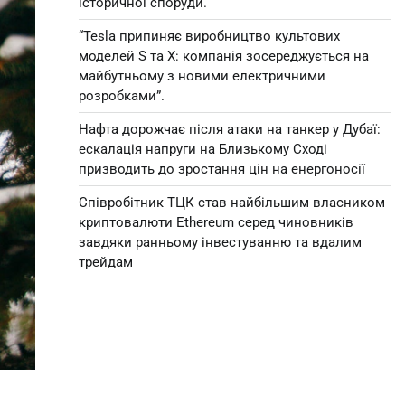
історичної споруди.
“Tesla припиняє виробництво культових
моделей S та X: компанія зосереджується на
майбутньому з новими електричними
розробками”.
Нафта дорожчає після атаки на танкер у Дубаї:
ескалація напруги на Близькому Сході
призводить до зростання цін на енергоносії
Співробітник ТЦК став найбільшим власником
криптовалюти Ethereum серед чиновників
завдяки ранньому інвестуванню та вдалим
трейдам