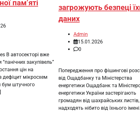
ої пам’яті
загрожують безпеці їх
даних
026
Admin
15.01.2026
0
ges В автосекторі вже
 “панічних закупівель”
остання цін на
Попередження про фішингові роз
з дефіцит мікросхем
від Ощадбанку та Міністерства
й бум штучного
енергетики Ощадбанк та Міністер
]
енергетики України застерігають
громадян від шахрайських листів,
надходять нібито від їхнього імені.