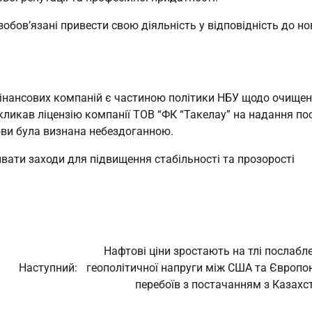
зобов’язані привести свою діяльність у відповідність до но
інансових компаній є частиною політики НБУ щодо очище
кликав ліцензію компанії ТОВ “ФК “Такелау” на надання по
нови була визнана небездоганною.
ати заходи для підвищення стабільності та прозорості
Нафтові ціни зростають на тлі послабл
Наступний:
геополітичної напруги між США та Європо
перебоїв з постачанням з Казахс