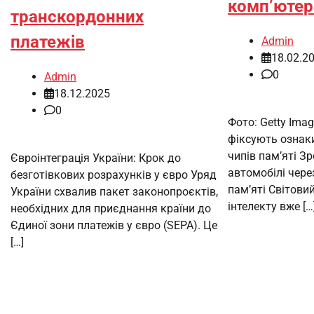
комп’ютерн
транскордонних
платежів
Admin
18.02.2
0
Admin
18.12.2025
0
Фото: Getty Ima
фіксують ознаки
чипів пам’яті Зр
Євроінтеграція України: Крок до
автомобілі чере
безготівкових розрахунків у євро Уряд
пам’яті Світови
України схвалив пакет законопроєктів,
інтелекту вже […
необхідних для приєднання країни до
Єдиної зони платежів у євро (SEPA). Це
[…]