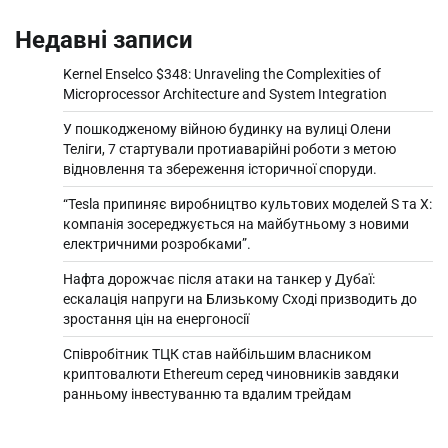
Недавні записи
Kernel Enselco $348: Unraveling the Complexities of
Microprocessor Architecture and System Integration
У пошкодженому війною будинку на вулиці Олени
Теліги, 7 стартували протиаварійні роботи з метою
відновлення та збереження історичної споруди.
“Tesla припиняє виробництво культових моделей S та X:
компанія зосереджується на майбутньому з новими
електричними розробками”.
Нафта дорожчає після атаки на танкер у Дубаї:
ескалація напруги на Близькому Сході призводить до
зростання цін на енергоносії
Співробітник ТЦК став найбільшим власником
криптовалюти Ethereum серед чиновників завдяки
ранньому інвестуванню та вдалим трейдам