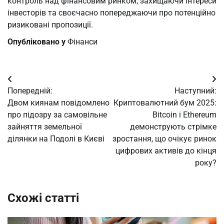
контроль над фінансовим ринком, захищаючи інтереси
інвесторів та своєчасно попереджаючи про потенційно
ризиковані пропозиції.
Опубліковано у
Фінанси
Навігація
Попередній:
Наступний:
записів
Двом киянам повідомлено
Криптовалютний бум 2025:
про підозру за самовільне
Bitcoin і Ethereum
зайняття земельної
демонструють стрімке
ділянки на Подолі в Києві
зростання, що очікує ринок
цифрових активів до кінця
року?
Схожі статті