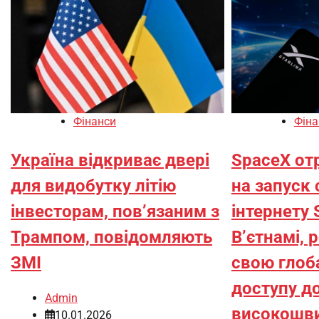
Фінанси
Фіна
Україна відкриває двері
SpaceX от
для видобутку літію
на запуск
інвесторам, пов’язаним з
інтернету S
Трампом, повідомляють
В’єтнамі,
ЗМІ
свою глоб
доступу д
Admin
високошви
10.01.2026