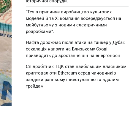
історичної споруди.
“Tesla припиняє виробництво культових
моделей S та X: компанія зосереджується на
майбутньому з новими електричними
розробками”.
Нафта дорожчає після атаки на танкер у Дубаї:
ескалація напруги на Близькому Сході
призводить до зростання цін на енергоносії
Співробітник ТЦК став найбільшим власником
криптовалюти Ethereum серед чиновників
завдяки ранньому інвестуванню та вдалим
трейдам