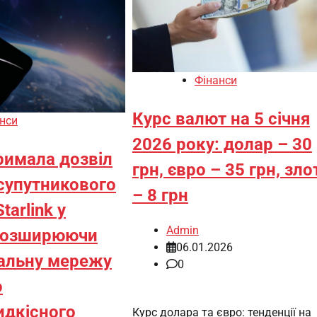
Фінанси
Курс валют на 5 січня
нси
2026 року: долар – 30
римала дозвіл
грн, євро – 35 грн, зло
 супутникового
– 8 грн
tarlink у
Admin
 розширюючи
06.01.2026
альну мережу
0
о
дкісного
Курс долара та євро: тенденції на