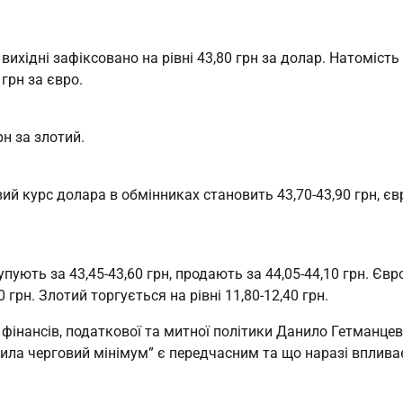
ихідні зафіксовано на рівні 43,80 грн за долар. Натомість
грн за євро.
н за злотий.
ий курс долара в обмінниках становить 43,70-43,90 грн, єв
пують за 43,45-43,60 грн, продають за 44,05-44,10 грн. Євр
 грн. Злотий торгується на рівні 11,80-12,40 грн.
 фінансів, податкової та митної політики Данило Гетманцев
ла черговий мінімум” є передчасним та що наразі вплива