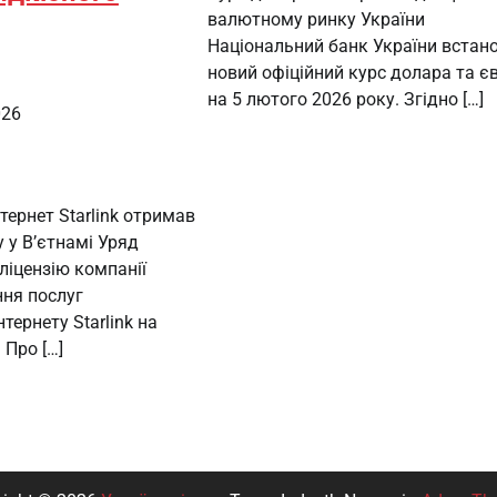
валютному ринку України
Національний банк України встан
новий офіційний курс долара та є
на 5 лютого 2026 року. Згідно […]
026
тернет Starlink отримав
у у В’єтнамі Уряд
ліцензію компанії
ння послуг
тернету Starlink на
 Про […]