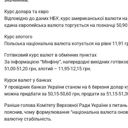
значенням.
Курс долара та євро
Відповідно до даних НБУ, курс американської валюти на в
єдина європейська валюта торгується на позначці 50,90 
Курс злотого
Польська національна валюта котується на рівні 11,91 гр
Готівковий курс валют в обмінних пунктах
За інформацією “Мінфіну”, напередодні вихідних готівков
51,00-51,20 грн, злотий – 11,95-12,15 грн.
Курси валют у банках
У провідних банках України станом на 6 березня долар ку
можна придбати за 50,15-50,60 грн, продати за 51,15-51,30
Раніше голова Комітету Верховної Ради України з питань
пояснив, чому формулювання “національна валюта онови
валютну стабільність.