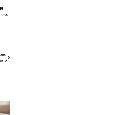
ля
гою,
ової
нням