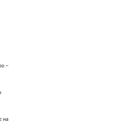
ро –
о
є на