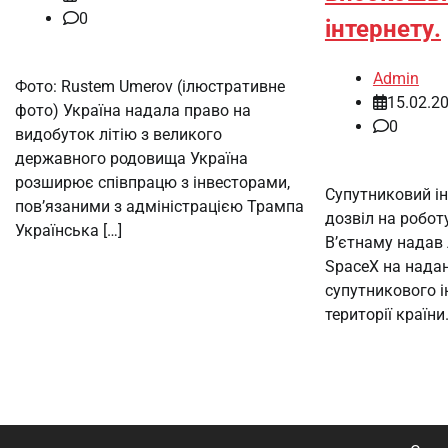
0
інтернету.
Admin
Фото: Rustem Umerov (ілюстративне
15.02.2
фото) Україна надала право на
0
видобуток літію з великого
державного родовища Україна
розширює співпрацю з інвесторами,
Супутниковий ін
пов’язаними з адміністрацією Трампа
дозвіл на робот
Українська […]
В’єтнаму надав 
SpaceX на нада
супутникового ін
території країни.