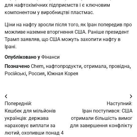
для нафтохімічних підприємств і є ключовим
компонентом у виробництві пластмас.
Ціни на нафту зросли після того, як Іран попередив про
можливе наземне вторгнення США. Раніше президент
Трамп заявляв, що США можуть захопити нафту в
Ірані.
Опубліковано у
Фінанси
Позначено
Chem
,
нафтопродукти
,
отримала
,
провідна
,
Російські
,
Россия
,
Южная Корея
Навігація
Попередній:
Наступний:
записів
Кешбек для мільйонів
Іран поступився: США
українців: держава
отримали більшість вимог
нараховує виплати за
для завершення конфлікту
лютий, охопивши понад 4