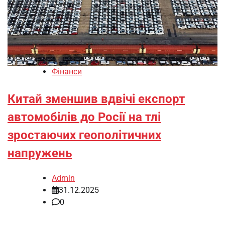
Фінанси
Китай зменшив вдвічі експорт
автомобілів до Росії на тлі
зростаючих геополітичних
напружень
Admin
31.12.2025
0