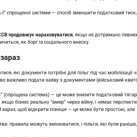
2%-ї” спрощеної системи — спосіб зменшити податковий тиск,
ЄСВ продовжує нараховуватися
, якщо не дотримано певни
читься, як борг із соціального внеску.
 зараз
ися, які документи потрібні для пільг під час мобілізації ч
иво важливо подати заяву з документами (військовий квито
%” (спрощена система) — це може знизити податковий тягар
 якщо бізнес реально “вмер” через війну, і немає перспект
зараз, щоб відкрити пізніше — це може бути простою, але
: правила можуть змінюватися, і пільги, які були раніше,