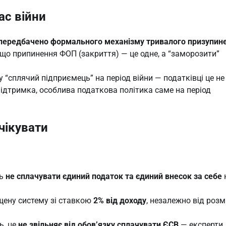
ас війни
передбачено формального механізму тривалого призупин
 що припинення ФОП (закриття) — це одне, а “заморозити”
“сплячий підприємець” на період війни — податківці це не
підтримка, особлива податкова політика саме на період
очікувати
ть
не сплачувати єдиний податок та єдиний внесок за себе
щену систему зі ставкою
2% від доходу
, незалежно від розм
ь, це
не звільняє від обов’язку сплачувати ЄСВ
— експерти