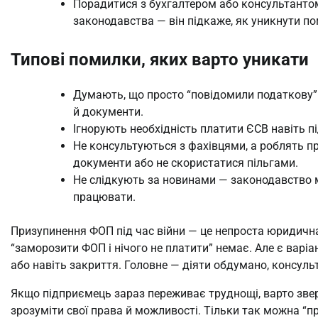
Порадитися з бухгалтером або консультантом
законодавства — він підкаже, як уникнути п
Типові помилки, яких варто уникати
Думають, що просто “повідомили податкову” —
й документи.
Ігнорують необхідність платити ЄСВ навіть пі
Не консультуються з фахівцями, а роблять 
документи або не скористатися пільгами.
Не слідкують за новинами — законодавство мо
працювати.
Призупинення ФОП під час війни — це непроста юридична
“заморозити ФОП і нічого не платити” немає. Але є варіа
або навіть закриття. Головне — діяти обдумано, консульт
Якщо підприємець зараз переживає труднощі, варто звер
зрозуміти свої права й можливості. Тільки так можна “п