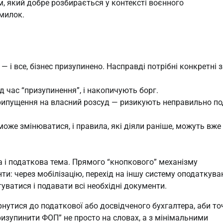
, який добре розбирається у контексті воєнного
омилок.
 і все, бізнес призупинено. Насправді потрібні конкретні 
д час “призупинення”, і накопичують борг.
припущення на власний розсуд — ризикують неправильно п
же змінюватися, і правила, які діяли раніше, можуть вже
 і податкова тема. Прямого “кнопкового” механізму
нти: через мобілізацію, перехід на іншу систему оподаткува
уватися і подавати всі необхідні документи.
нутися до податкової або досвідченого бухгалтера, аби то
ризупинити ФОП” не просто на словах, а з мінімальними