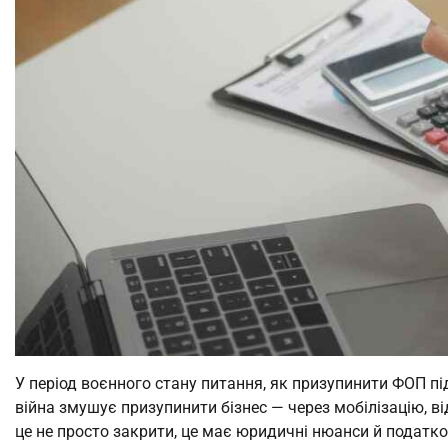
У період воєнного стану питання, як призупинити ФОП пі
війна змушує призупинити бізнес — через мобілізацію, ві
це не просто закрити, це має юридичні нюанси й податкові