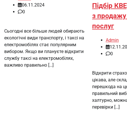
Підбір КВЕ
06.11.2024
0
з продажу
послуг
Сьогодні все більше людей обирають
екологічні види транспорту, і таксі на
Admin
електромобілях стає популярним
12.11.2
вибором. Якщо ви плануєте відкрити
0
службу таксі на електромобілях,
важливо правильно […]
Відкрити страхо
цікава, але скла
перешкода на ц
правильний вибі
халтурно, можна
перевірки […]