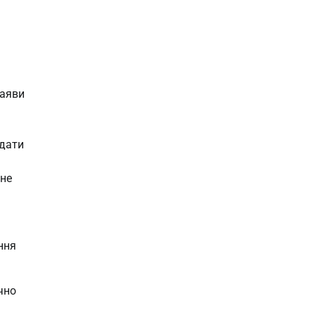
заяви
одати
 не
ння
чно