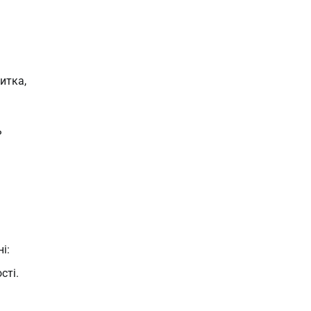
итка,
ь
і:
сті.