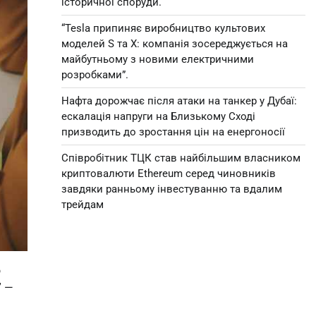
історичної споруди.
“Tesla припиняє виробництво культових
моделей S та X: компанія зосереджується на
майбутньому з новими електричними
розробками”.
Нафта дорожчає після атаки на танкер у Дубаї:
ескалація напруги на Близькому Сході
призводить до зростання цін на енергоносії
Співробітник ТЦК став найбільшим власником
криптовалюти Ethereum серед чиновників
завдяки ранньому інвестуванню та вдалим
трейдам
о
” —