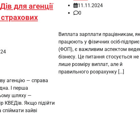
Дів для агенції
11.11.2024
0
 страхових
Виплата зарплати працівникам, як
працюють у фізичних осіб-підпри
(ФОП), є важливим аспектом веде
024
бізнесу. Це питання стосується не
лише розміру виплат, але й
правильного розрахунку […]
ву агенцію — справа
дна. І перша
ьому шляху —
р КВЕДів. Якщо підійти
 спіймати зайві