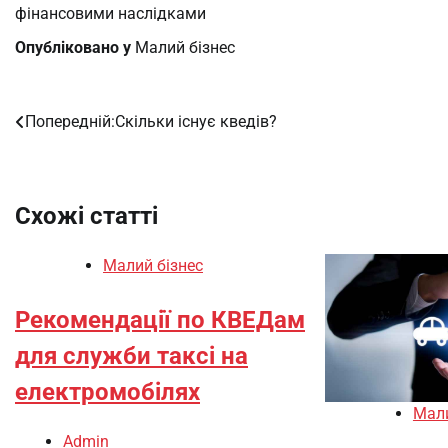
фінансовими наслідками
Опубліковано у
Малий бізнес
Попередній:
Скільки існує кведів?
Навігація
записів
Схожі статті
Малий бізнес
Рекомендації по КВЕДам
для служби таксі на
електромобілях
Мали
Admin