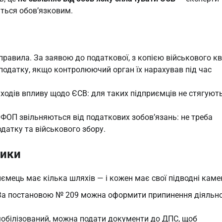
ться обов’язковим.
правила. За заявою до податкової, з копією військового кв
одатку, якщо контролюючий орган їх нарахував під час
аходів впливу щодо ЄСВ: для таких підприємців не стягуют
 ФОП звільняються від податкових зобов’язань: не треба
одатку та військового збору.
зики
мець має кілька шляхів — і кожен має свої підводні камен
 За постановою № 209 можна оформити припинення діяльно
мобілізований, можна подати документи до ДПС, щоб