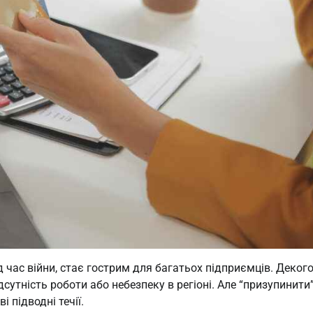
д час війни, стає гострим для багатьох підприємців. Деког
дсутність роботи або небезпеку в регіоні. Але “призупинити
 підводні течії.