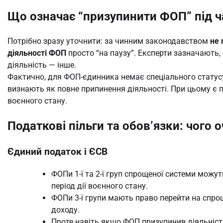
Що означає “призупинити ФОП” під ч
Потрібно зразу уточнити: за чинним законодавством
не 
діяльності ФОП
просто “на паузу”. Експерти зазначають,
діяльність — інше.
Фактично, для ФОП-єдинника немає спеціального статусу 
визнають як повне припинення діяльності. При цьому є 
воєнного стану.
Податкові пільги та обов’язки: чого 
Єдиний податок і ЄСВ
ФОПи 1-ї та 2-ї груп спрощеної системи можу
період дії воєнного стану.
ФОПи 3-ї групи мають право перейти на спро
доходу.
Проте навіть якщо ФОП призупинив діяльніст