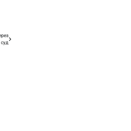
ерез
суд