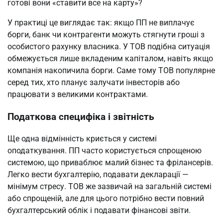
готові вони «ставити все на карту»?
У практиці це виглядає так: якщо ПП не виплачує
борги, банк чи контрагенти можуть стягнути гроші з
особистого рахунку власника. У ТОВ подібна ситуація
обмежується лише вкладеним капіталом, навіть якщо
компанія накопичила борги. Саме тому ТОВ популярне
серед тих, хто планує залучати інвесторів або
працювати з великими контрактами.
Податкова специфіка і звітність
Ще одна відмінність криється у системі
оподаткування. ПП часто користується спрощеною
системою, що приваблює малий бізнес та фрілансерів.
Легко вести бухгалтерію, подавати декларації —
мінімум стресу. ТОВ же зазвичай на загальній системі
або спрощеній, але для цього потрібно вести повний
бухгалтерський облік і подавати фінансові звіти.