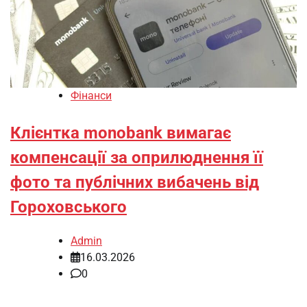
Фінанси
Клієнтка monobank вимагає
компенсації за оприлюднення її
фото та публічних вибачень від
Гороховського
Admin
16.03.2026
0