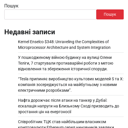
Пошук
Пошук
Недавні записи
Kernel Enselco $348: Unraveling the Complexities of
Microprocessor Architecture and System Integration
У пошкодженому війною будинку на вулиці Олени
Теліги, 7 стартували протиаварійні роботи з метою
відновлення та збереження історичної споруди.
“Tesla припиняє виробництво культових моделей S та X:
компанія зосереджується на майбутньому з новими
електричними розробками”.
Нафта дорожчає після атаки на танкер у Дубаї:
ескалація напруги на Близькому Сході призводить до
зростання цін на енергоносії
Співробітник ТЦК став найбільшим власником
криптовалюти Ethereum серед чиновників завдяки