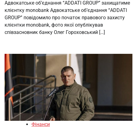
Адвокатське об’єднання “ADDATI GROUP” захищатиме
клієнтку monobank Адвокатське об’єднання “ADDATI
GROUP” повідомило про початок правового захисту
клієнтки monobank, фото якої опублікував
співзасновник банку Олег Гороховський […]
Фінанси