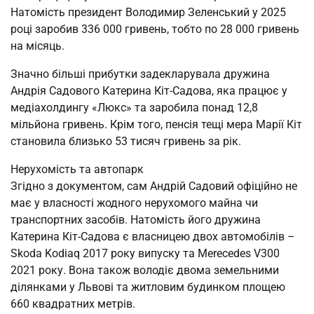
Натомість президент Володимир Зеленський у 2025
році заробив 336 000 гривень, тобто по 28 000 гривень
на місяць.
Значно більші прибутки задекларувала дружина
Андрія Садового Катерина Кіт-Садова, яка працює у
медіахолдингу «Люкс» та заробила понад 12,8
мільйона гривень. Крім того, пенсія тещі мера Марії Кіт
становила близько 53 тисяч гривень за рік.
Нерухомість та автопарк
Згідно з документом, сам Андрій Садовий офіційно не
має у власності жодного нерухомого майна чи
транспортних засобів. Натомість його дружина
Катерина Кіт-Садова є власницею двох автомобілів –
Skoda Kodiaq 2017 року випуску та Merecedes V300
2021 року. Вона також володіє двома земельними
ділянками у Львові та житловим будинком площею
660 квадратних метрів.