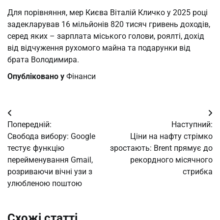
Для порівняння, мер Києва Віталій Кличко у 2025 році
задекларував 16 мільйонів 820 тисяч гривень доходів,
серед яких – зарплата міського голови, роялті, дохід
від відчуження рухомого майна та подарунки від
брата Володимира.
Опубліковано у
Фінанси
Навігація
Попередній:
Наступний:
записів
Свобода вибору: Google
Ціни на нафту стрімко
тестує функцію
зростають: Brent прямує до
перейменування Gmail,
рекордного місячного
розриваючи вічні узи з
стрибка
улюбленою поштою
Схожі статті