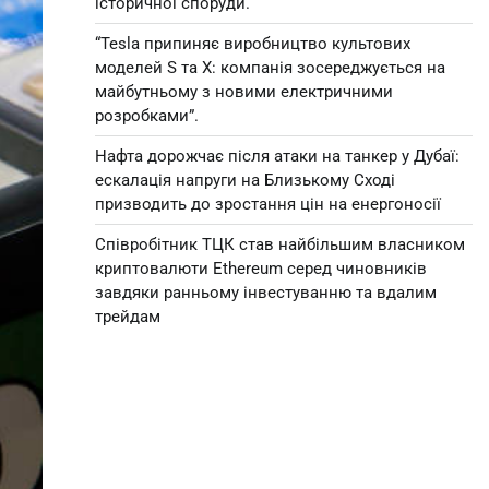
історичної споруди.
“Tesla припиняє виробництво культових
моделей S та X: компанія зосереджується на
майбутньому з новими електричними
розробками”.
Нафта дорожчає після атаки на танкер у Дубаї:
ескалація напруги на Близькому Сході
призводить до зростання цін на енергоносії
Співробітник ТЦК став найбільшим власником
криптовалюти Ethereum серед чиновників
завдяки ранньому інвестуванню та вдалим
трейдам