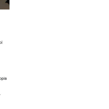
ої
орів
ь