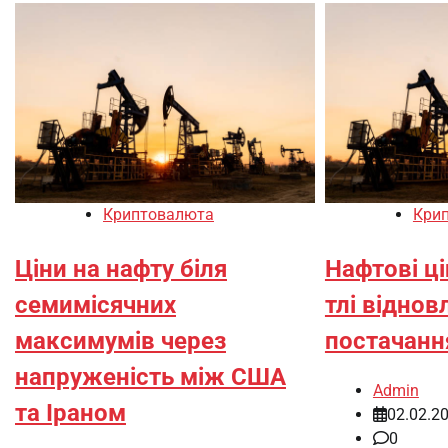
Криптовалюта
Кри
Ціни на нафту біля
Нафтові ц
семимісячних
тлі віднов
максимумів через
постачанн
напруженість між США
Admin
та Іраном
02.02.2
0