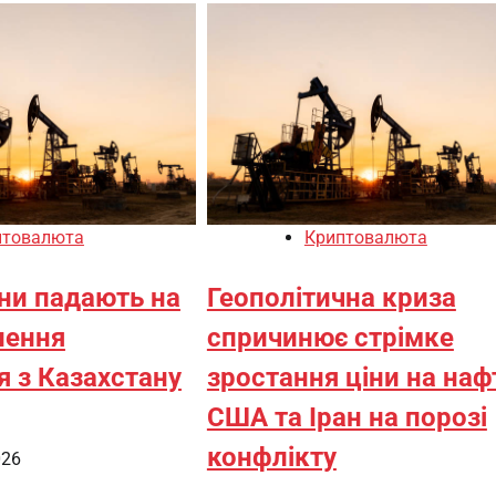
птовалюта
Криптовалюта
іни падають на
Геополітична криза
лення
спричинює стрімке
я з Казахстану
зростання ціни на наф
США та Іран на порозі
конфлікту
026