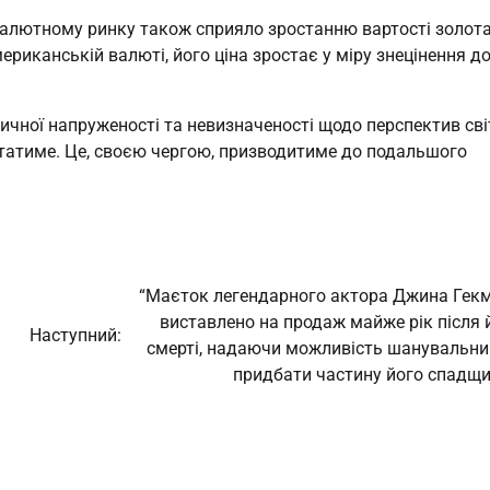
валютному ринку також сприяло зростанню вартості золота
риканській валюті, його ціна зростає у міру знецінення д
ітичної напруженості та невизначеності щодо перспектив сві
статиме. Це, своєю чергою, призводитиме до подальшого
“Маєток легендарного актора Джина Гек
виставлено на продаж майже рік після 
Наступний:
смерті, надаючи можливість шанувальн
придбати частину його спадщи