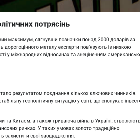
олітичних потрясінь
чний максимум, сягнувши позначки понад 2000 доларів за
ь дорогоцінного металу експерти пов’язують із низкою
сті у міжнародних відносинах та знеціненням американськ
 стало результатом поєднання кількох ключових чинників.
абільну геополітичну ситуацію у світі, що спонукає інвест
и та Китаєм, а також триваюча війна в Україні, створюют
нсових ринках. У таких умовах золото традиційно
уть захистити свої заощадження.