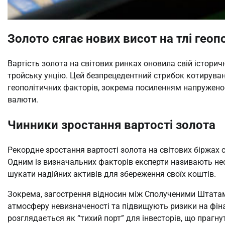
Золото сягає нових висот на тлі геоп
Вартість золота на світових ринках оновила свій істори
тройську унцію. Цей безпрецедентний стрибок котируван
геополітичних факторів, зокрема посиленням напружено
валюти.
Чинники зростання вартості золота
Рекордне зростання вартості золота на світових біржах
Одним із визначальних факторів експерти називають нест
шукати надійних активів для збереження своїх коштів.
Зокрема, загострення відносин між Сполученими Штатам
атмосферу невизначеності та підвищують ризики на фіна
розглядається як “тихий порт” для інвесторів, що прагн