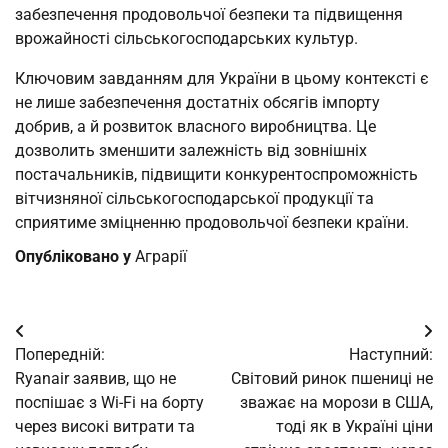
забезпечення продовольчої безпеки та підвищення
врожайності сільськогосподарських культур.
Ключовим завданням для України в цьому контексті є
не лише забезпечення достатніх обсягів імпорту
добрив, а й розвиток власного виробництва. Це
дозволить зменшити залежність від зовнішніх
постачальників, підвищити конкурентоспроможність
вітчизняної сільськогосподарської продукції та
сприятиме зміцненню продовольчої безпеки країни.
Опубліковано у
Аграрії
Навігація
Попередній:
Наступний:
записів
Ryanair заявив, що не
Світовий ринок пшениці не
поспішає з Wi-Fi на борту
зважає на морози в США,
через високі витрати та
тоді як в Україні ціни