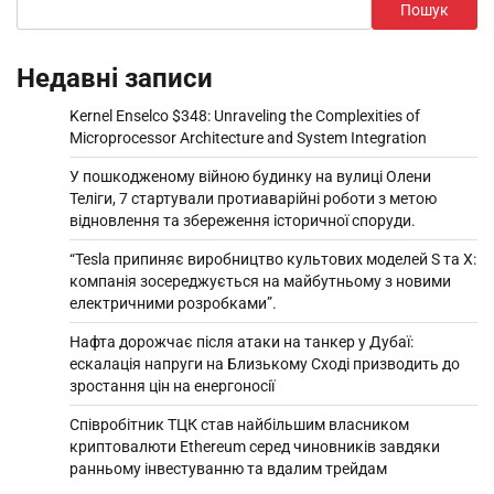
Пошук
Недавні записи
Kernel Enselco $348: Unraveling the Complexities of
Microprocessor Architecture and System Integration
У пошкодженому війною будинку на вулиці Олени
Теліги, 7 стартували протиаварійні роботи з метою
відновлення та збереження історичної споруди.
“Tesla припиняє виробництво культових моделей S та X:
компанія зосереджується на майбутньому з новими
електричними розробками”.
Нафта дорожчає після атаки на танкер у Дубаї:
ескалація напруги на Близькому Сході призводить до
зростання цін на енергоносії
Співробітник ТЦК став найбільшим власником
криптовалюти Ethereum серед чиновників завдяки
ранньому інвестуванню та вдалим трейдам