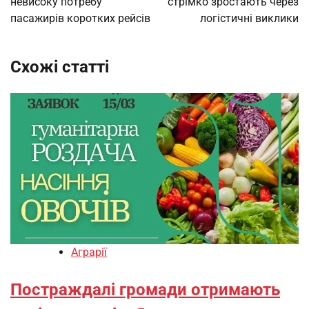
невисоку потребу
стрімко зростають через
пасажирів коротких рейсів
логістичні виклики
Схожі статті
Аграрії
Постраждалі громади отримають