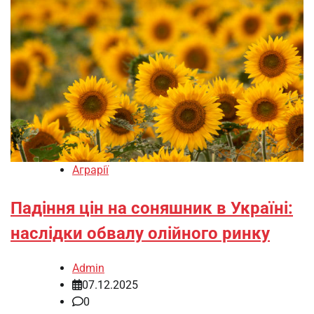
Аграрії
Падіння цін на соняшник в Україні:
наслідки обвалу олійного ринку
Admin
07.12.2025
0