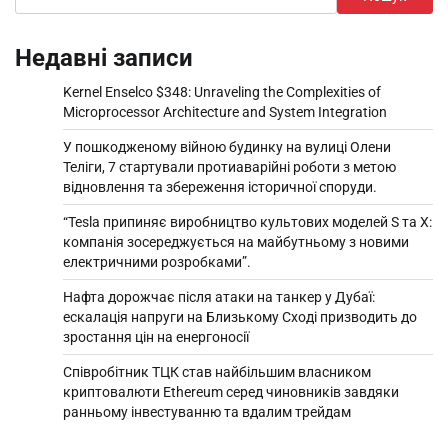
Недавні записи
Kernel Enselco $348: Unraveling the Complexities of
Microprocessor Architecture and System Integration
У пошкодженому війною будинку на вулиці Олени
Теліги, 7 стартували протиаварійні роботи з метою
відновлення та збереження історичної споруди.
“Tesla припиняє виробництво культових моделей S та X:
компанія зосереджується на майбутньому з новими
електричними розробками”.
Нафта дорожчає після атаки на танкер у Дубаї:
ескалація напруги на Близькому Сході призводить до
зростання цін на енергоносії
Співробітник ТЦК став найбільшим власником
криптовалюти Ethereum серед чиновників завдяки
ранньому інвестуванню та вдалим трейдам