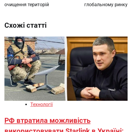
очищення територій
глобальному ринку
Схожі статті
Технології
РФ втратила можливість
використовувати Starlink в Україні: