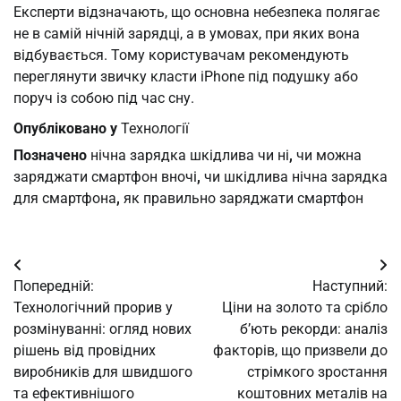
Експерти відзначають, що основна небезпека полягає
не в самій нічній зарядці, а в умовах, при яких вона
відбувається. Тому користувачам рекомендують
переглянути звичку класти iPhone під подушку або
поруч із собою під час сну.
Опубліковано у
Технології
Позначено
нічна зарядка шкідлива чи ні
,
чи можна
заряджати смартфон вночі
,
чи шкідлива нічна зарядка
для смартфона
,
як правильно заряджати смартфон
Навігація
Попередній:
Наступний:
записів
Технологічний прорив у
Ціни на золото та срібло
розмінуванні: огляд нових
б’ють рекорди: аналіз
рішень від провідних
факторів, що призвели до
виробників для швидшого
стрімкого зростання
та ефективнішого
коштовних металів на