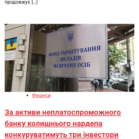
продовжує […]
Фінанси
За активи неплатоспроможного
банку колишнього нардепа
конкуруватимуть три інвестори