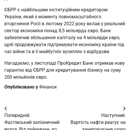
ЄБРР є найбільшим інституційним кредитором
України, який з моменту повномасштабного
вторгнення Росії в лютому 2022 року вклав у реальний
сектор економіки понад 8,5 мільярда євро. Банк
забезпечив збільшення капіталу на 4 мільярди євро,
щоб продовжувати підтримувати економіку країни під
час війни та в її майбутніх зусиллях з відбудови.
Нагадаємо, у листопаді ПроКредит Банк отримав нову
гарантію від ЄБРР для кредитування бізнесу на суму
200 мільйонів євро.
Опубліковано у
Фінанси
Навігація
Попередній:
Наступний:
записів
Фастівський залізничний
Вартість нафти реагує на
вузол. Від руйнувань до
занепокоєння щодо