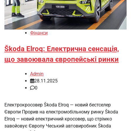
Фінанси
Škoda Elroq: Електрична сенсація,
що завоювала європейські ринки
Admin
28.11.2025
0
Електрокросовер Škoda Elroq — новий бестселер
Європи Прорив на електромобільному ринку Škoda
Elroq — новий електричний кросовер, що стрімко
завойовує Європу Чеський автовиробник Škoda