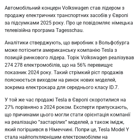
Автомобільний концерн Volkswagen став лідером з
продажу електричних транспортних засобів у Європі
за підсумками 2025 року. Про це повідомляє німецька
телевізійна програма Tagesschau.
Аналітики стверджують, що виробник з Вольфсбурга
може потіснити американську компанію Tesla з
позицій ринкового лідера. Торік Volkswagen реалізував
274 278 електромобілів, що на 56% перевищує
показник 2024 року. Такий стрімкий ріст продажів
пояснюється виходом на ринок нових моделей,
зокрема електрокара для середнього класу ID.7.
У той же час продажі Tesla в Європі скоротилися на
27% порівняно з 2024 роком. Експерти припускають,
що причинами цього могли стати орієнтація компанії
на реалізацію “застарілих” моделей, а також імідж,
який погіршився в Німеччині. Попри це, Tesla Model Y
стала найпопулярнішим електромобілем на