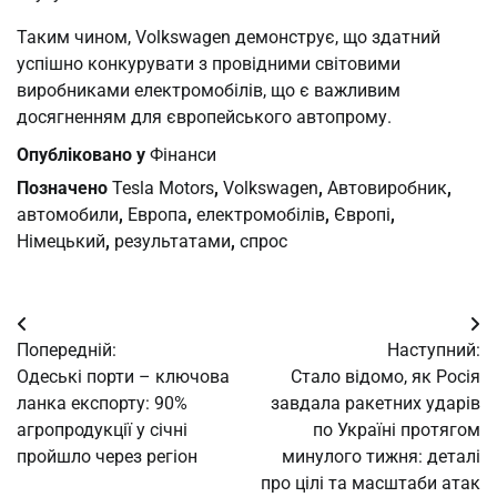
Таким чином, Volkswagen демонструє, що здатний
успішно конкурувати з провідними світовими
виробниками електромобілів, що є важливим
досягненням для європейського автопрому.
Опубліковано у
Фінанси
Позначено
Tesla Motors
,
Volkswagen
,
Автовиробник
,
автомобили
,
Европа
,
електромобілів
,
Європі
,
Німецький
,
результатами
,
спрос
Навігація
Попередній:
Наступний:
записів
Одеські порти – ключова
Стало відомо, як Росія
ланка експорту: 90%
завдала ракетних ударів
агропродукції у січні
по Україні протягом
пройшло через регіон
минулого тижня: деталі
про цілі та масштаби атак