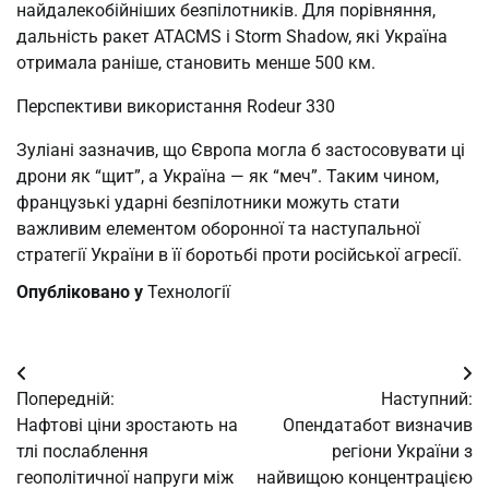
найдалекобійніших безпілотників. Для порівняння,
дальність ракет ATACMS і Storm Shadow, які Україна
отримала раніше, становить менше 500 км.
Перспективи використання Rodeur 330
Зуліані зазначив, що Європа могла б застосовувати ці
дрони як “щит”, а Україна — як “меч”. Таким чином,
французькі ударні безпілотники можуть стати
важливим елементом оборонної та наступальної
стратегії України в її боротьбі проти російської агресії.
Опубліковано у
Технології
Навігація
Попередній:
Наступний:
записів
Нафтові ціни зростають на
Опендатабот визначив
тлі послаблення
регіони України з
геополітичної напруги між
найвищою концентрацією