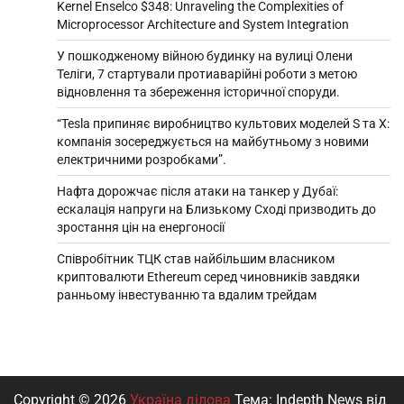
Kernel Enselco $348: Unraveling the Complexities of
Microprocessor Architecture and System Integration
У пошкодженому війною будинку на вулиці Олени
Теліги, 7 стартували протиаварійні роботи з метою
відновлення та збереження історичної споруди.
“Tesla припиняє виробництво культових моделей S та X:
компанія зосереджується на майбутньому з новими
електричними розробками”.
Нафта дорожчає після атаки на танкер у Дубаї:
ескалація напруги на Близькому Сході призводить до
зростання цін на енергоносії
Співробітник ТЦК став найбільшим власником
криптовалюти Ethereum серед чиновників завдяки
ранньому інвестуванню та вдалим трейдам
Copyright © 2026
Україна ділова
Тема: Indepth News від