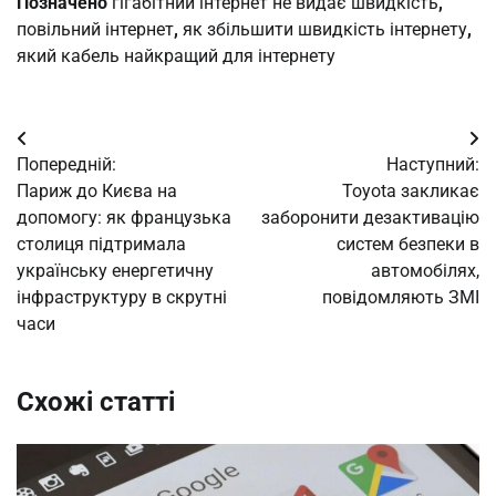
Позначено
гігабітний інтернет не видає швидкість
,
повільний інтернет
,
як збільшити швидкість інтернету
,
який кабель найкращий для інтернету
Навігація
Попередній:
Наступний:
записів
Париж до Києва на
Toyota закликає
допомогу: як французька
заборонити дезактивацію
столиця підтримала
систем безпеки в
українську енергетичну
автомобілях,
інфраструктуру в скрутні
повідомляють ЗМІ
часи
Схожі статті