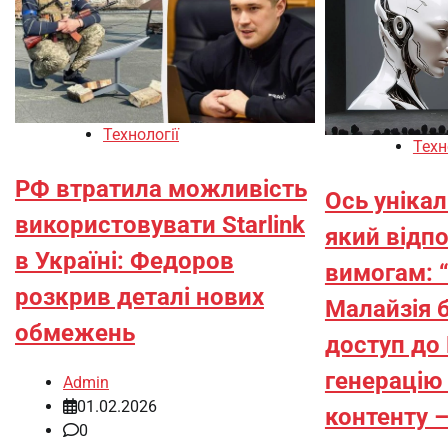
Технології
Техн
РФ втратила можливість
Ось унікал
використовувати Starlink
який відп
в Україні: Федоров
вимогам: “
розкрив деталі нових
Малайзія 
обмежень
доступ до 
генерацію
Admin
01.02.2026
контенту –
0