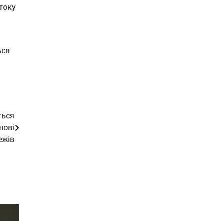
току
ься
ться
нові
ежів