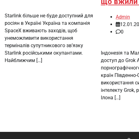
що вжили 
Starlink більше не буде доступний для
Admin
росіян в Україні Україна та компанія
12.01.2
SpaceX вживають заходів, щоб
0
унеможливити використання
терміналів супутникового зв’язку
Індонезія та М
Starlink російськими окупантами.
доступ до Grok 
Найближчим […]
порнографічног
країн Південно-
використання с
інтелекту Grok,
Ілона […]