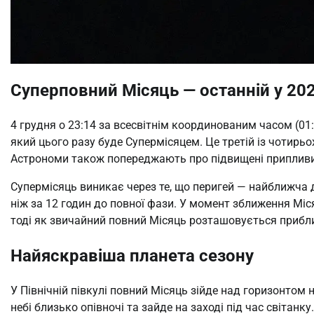
Суперповний Місяць — останній у 202
4 грудня о 23:14 за всесвітнім координованим часом (01:
який цього разу буде Супермісяцем. Це третій із чотирьо
Астрономи також попереджають про підвищені припливи,
Супермісяць виникає через те, що перигей — найближча 
ніж за 12 годин до повної фази. У момент зближення Міся
тоді як звичайний повний Місяць розташовується приблиз
Найяскравіша планета сезону
У Північній півкулі повний Місяць зійде над горизонтом н
небі близько опівночі та зайде на заході під час світан