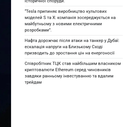
історичної споруди.
“Tesla припиняє виробництво культових
моделей S та X: компанія зосереджується на
майбутньому з новими електричними
розробками”.
Нафта дорожчає після атаки на танкер у Дубаї:
ескалація напруги на Близькому Сході
призводить до зростання цін на енергоносії
Співробітник ТЦК став найбільшим власником
криптовалюти Ethereum серед чиновників
завдяки ранньому інвестуванню та вдалим
трейдам