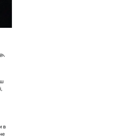
ць,
нш
,
и в
не