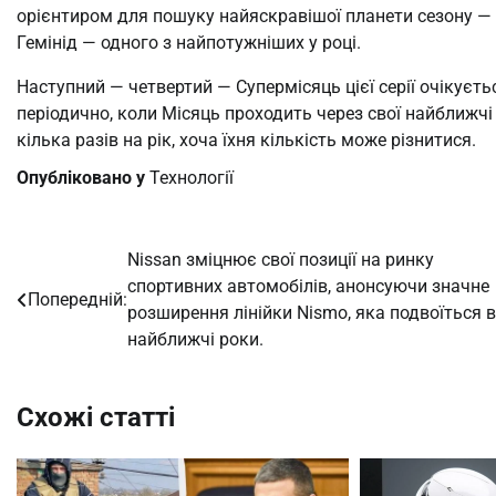
орієнтиром для пошуку найяскравішої планети сезону — Ю
Гемінід — одного з найпотужніших у році.
Наступний — четвертий — Супермісяць цієї серії очікуєтьс
періодично, коли Місяць проходить через свої найближчі
кілька разів на рік, хоча їхня кількість може різнитися.
Опубліковано у
Технології
Nissan зміцнює свої позиції на ринку
Навігація
спортивних автомобілів, анонсуючи значне
Попередній:
записів
розширення лінійки Nismo, яка подвоїться в
найближчі роки.
Схожі статті