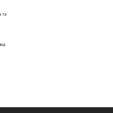
а та
ці.