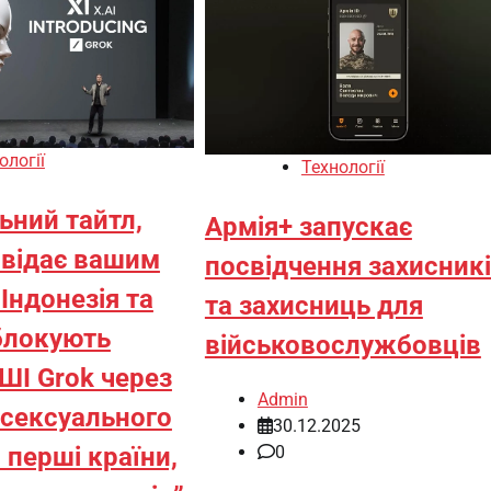
ології
Технології
ьний тайтл,
Армія+ запускає
овідає вашим
посвідчення захисник
Індонезія та
та захисниць для
блокують
військовослужбовців
ШІ Grok через
Admin
 сексуального
30.12.2025
0
 перші країни,