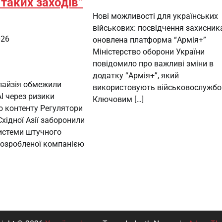
таких заходів”
Нові можливості для українських
військових: посвідчення захисник
026
оновлена платформа “Армія+”
Міністерство оборони України
повідомило про важливі зміни в
додатку “Армія+”, який
алайзія обмежили
використовують військовослужбов
AI через ризики
Ключовим […]
о контенту Регулятори
Східної Азії заборонили
истеми штучного
 розробленої компанією