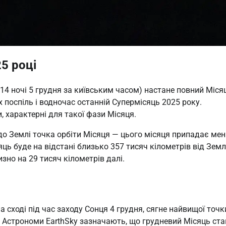
5 році
14 ночі 5 грудня за київським часом) настане повний Міся
х поспіль і водночас останній Супермісяць 2025 року.
 характерні для такої фази Місяця.
до Землі точка орбіти Місяця — цього місяця припадає ме
ць буде на відстані близько 357 тисяч кілометрів від Землі
но на 29 тисяч кілометрів далі.
а сході під час заходу Сонця 4 грудня, сягне найвищої точк
ку. Астрономи EarthSky зазначають, що грудневий Місяць ста