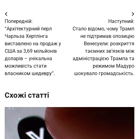
Навігація
Попередній:
Наступний:
записів
“Архітектурний перл
Стало відомо, чому Трамп
Чарльза Хертлінга
не підтримав опозицію
виставлено на продаж у
Венесуели: розкриття
США за 3,69 мільйонів
таємних зв’язків між
доларів – унікальна
адміністрацією Трампа та
можливість стати
режимом Мадуро
власником шедевру”.
шокувало громадськість.
Схожі статті