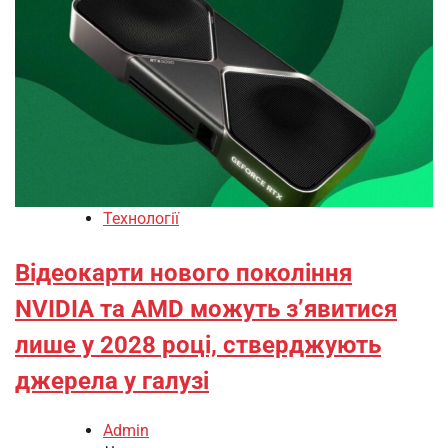
Технології
Відеокарти нового покоління
NVIDIA та AMD можуть з’явитися
лише у 2028 році, стверджують
джерела у галузі
Admin