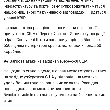
союзників, що найменший напад на енергетичну
інфраструктуру та порти Ірану супроводжуватиметься
нашою нищівною та руйнівною відповіддю”, – йдеться
у заяві КВІР.
Ця заява стала реакцією на посилення військової
присутності США в Перській затоці. З початку операції
в Ірані Сполучені Штати завдали ударів по більш ніж
5500 цілям на території країни, включаючи понад 60
кораблів.
## Загроза атаки на західне узбережжя США
Нещодавно стало відомо, що Іран може готувати атаку
на західне узбережжя США у відповідь на можливі
удари Вашингтона по іранських об’єктах. Розвідка
попереджала про можливе використання
безпілотників із цивільних суден для здійснення таких
атак.