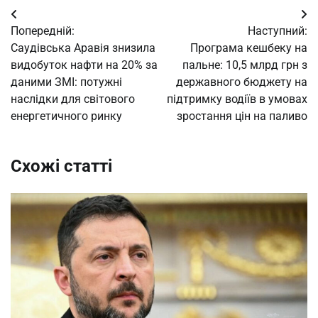
Навігація
Попередній:
Наступний:
записів
Саудівська Аравія знизила
Програма кешбеку на
видобуток нафти на 20% за
пальне: 10,5 млрд грн з
даними ЗМІ: потужні
державного бюджету на
наслідки для світового
підтримку водіїв в умовах
енергетичного ринку
зростання цін на паливо
Схожі статті