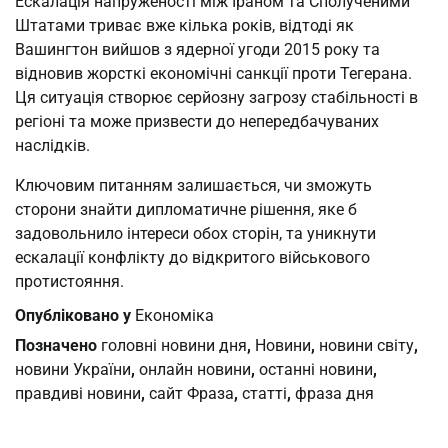
Ескалація напруженості між Іраном та Сполученими
Штатами триває вже кілька років, відтоді як
Вашингтон вийшов з ядерної угоди 2015 року та
відновив жорсткі економічні санкції проти Тегерана.
Ця ситуація створює серйозну загрозу стабільності в
регіоні та може призвести до непередбачуваних
наслідків.
Ключовим питанням залишається, чи зможуть
сторони знайти дипломатичне рішення, яке б
задовольнило інтереси обох сторін, та уникнути
ескалації конфлікту до відкритого військового
протистояння.
Опубліковано у
Економіка
Позначено
головні новини дня
,
Новини
,
новини світу
,
новини України
,
онлайн новини
,
останні новини
,
правдиві новини
,
сайт Фраза
,
статті
,
фраза дня