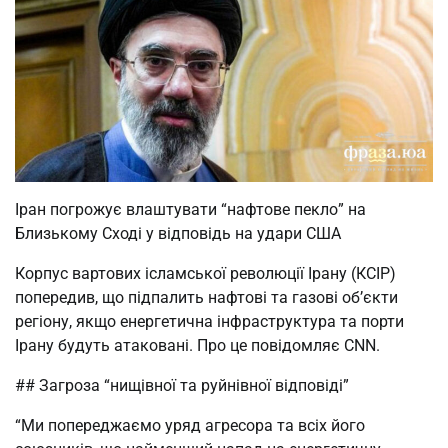
Іран погрожує влаштувати “нафтове пекло” на
Близькому Сході у відповідь на удари США
Корпус вартових ісламської революції Ірану (КСІР)
попередив, що підпалить нафтові та газові об’єкти
регіону, якщо енергетична інфраструктура та порти
Ірану будуть атаковані. Про це повідомляє CNN.
## Загроза “нищівної та руйнівної відповіді”
“Ми попереджаємо уряд агресора та всіх його