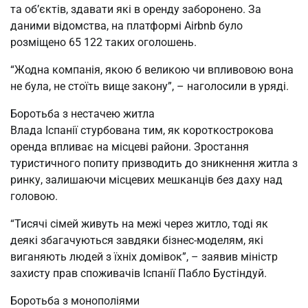
та об’єктів, здавати які в оренду заборонено. За
даними відомства, на платформі Airbnb було
розміщено 65 122 таких оголошень.
“Жодна компанія, якою б великою чи впливовою вона
не була, не стоїть вище закону”, – наголосили в уряді.
Боротьба з нестачею житла
Влада Іспанії стурбована тим, як короткострокова
оренда впливає на місцеві райони. Зростання
туристичного попиту призводить до зникнення житла з
ринку, залишаючи місцевих мешканців без даху над
головою.
“Тисячі сімей живуть на межі через житло, тоді як
деякі збагачуються завдяки бізнес-моделям, які
виганяють людей з їхніх домівок”, – заявив міністр
захисту прав споживачів Іспанії Пабло Бустіндуй.
Боротьба з монополіями