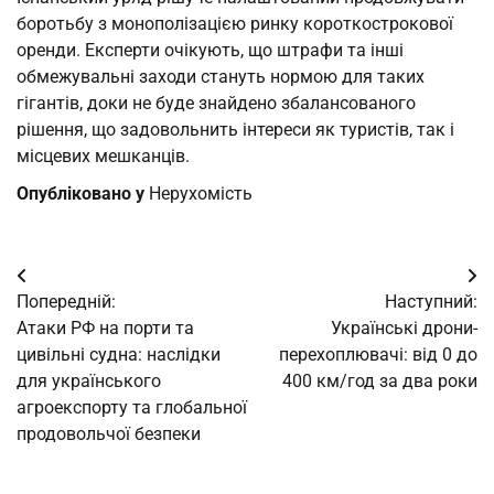
боротьбу з монополізацією ринку короткострокової
оренди. Експерти очікують, що штрафи та інші
обмежувальні заходи стануть нормою для таких
гігантів, доки не буде знайдено збалансованого
рішення, що задовольнить інтереси як туристів, так і
місцевих мешканців.
Опубліковано у
Нерухомість
Навігація
Попередній:
Наступний:
записів
Атаки РФ на порти та
Українські дрони-
цивільні судна: наслідки
перехоплювачі: від 0 до
для українського
400 км/год за два роки
агроекспорту та глобальної
продовольчої безпеки