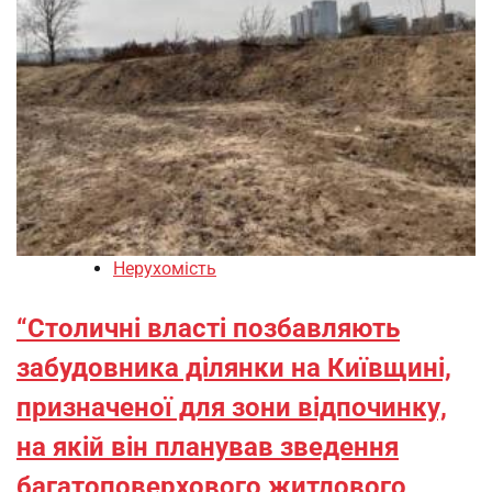
Нерухомість
“Столичні власті позбавляють
забудовника ділянки на Київщині,
призначеної для зони відпочинку,
на якій він планував зведення
багатоповерхового житлового