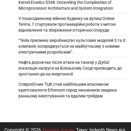
Kernel Enselco $348: Unraveling the Complexities of
Microprocessor Architecture and System Integration
У пошкодженому війною будинку на вулиці Олени
Теліги, 7 стартували протиаварійні роботи з метою
відновлення та збереження історичної споруди.
“Tesla припиняє виробництво культових моделей S та X:
компанія зосереджується на майбутньому з новими
електричними розробками”.
Нафта дорожчає після атаки на танкер у Дубаї:
ескалація напруги на Близькому Сході призводить до
зростання цін на енергоносії
Співробітник ТЦК став найбільшим власником
криптовалюти Ethereum серед чиновників завдяки
ранньому інвестуванню та вдалим трейдам
Copyright © 2026
Україна ділова
Тема: Indepth News від