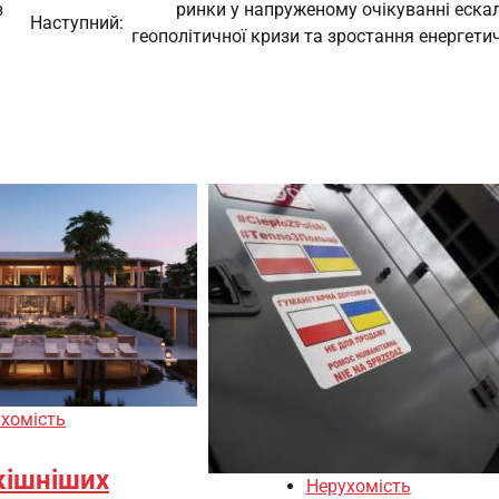
з
ринки у напруженому очікуванні ескал
Наступний:
геополітичної кризи та зростання енергети
хомість
кішніших
Нерухомість