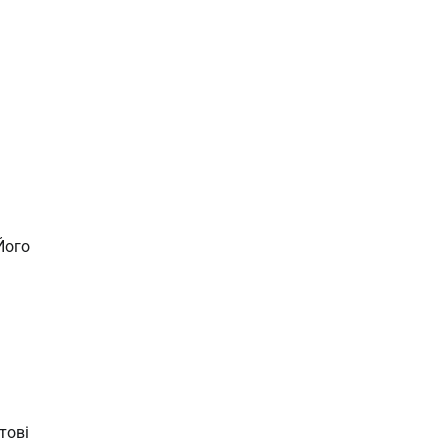
Його
тові