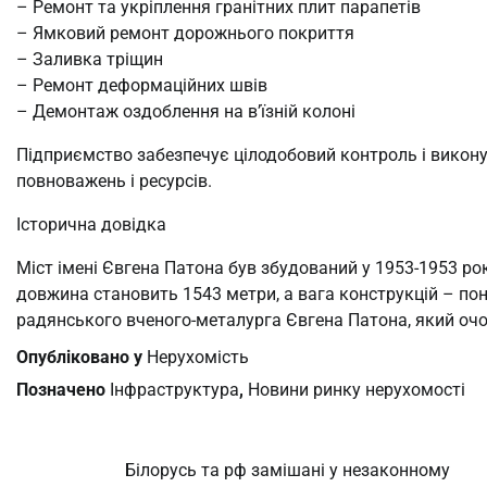
– Ремонт та укріплення гранітних плит парапетів
– Ямковий ремонт дорожнього покриття
– Заливка тріщин
– Ремонт деформаційних швів
– Демонтаж оздоблення на в’їзній колоні
Підприємство забезпечує цілодобовий контроль і викону
повноважень і ресурсів.
Історична довідка
Міст імені Євгена Патона був збудований у 1953-1953 ро
довжина становить 1543 метри, а вага конструкцій – пон
радянського вченого-металурга Євгена Патона, який очо
Опубліковано у
Нерухомість
Позначено
Iнфраструктура
,
Новини ринку нерухомості
Білорусь та рф замішані у незаконному
Навігація