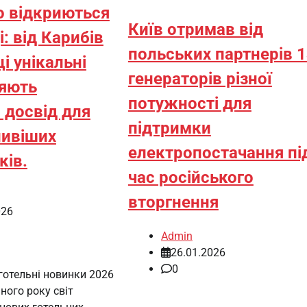
о відкриються
Київ отримав від
і: від Карибів
польських партнерів 
ці унікальні
генераторів різної
цяють
потужності для
 досвід для
підтримки
ивіших
електропостачання пі
ків.
час російського
вторгнення
026
Admin
26.01.2026
0
готельні новинки 2026
ного року світ