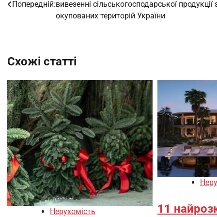
Попередній:
вивезенні сільськогосподарської продукції 
записів
окупованих територій України
Схожі статті
Неру
11 найроз
Нерухомість