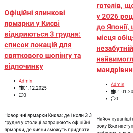
готелів, щ
Офіційні ялинкові
у 2026 роц
ярмарки у Києві
до Японії, 
відкриються 3 грудня:
місця обі
список локацій для
незабутній
святкового шопінгу та
найвимогл
відпочинку
мандрівни
Admin
Admin
01.12.2025
01.01.2
0
0
Новорічні ярмарки Києва: де і коли З 3
Найочікуваніші 
грудня у столиці запрацюють офіційні
року Вже наступ
ярмарки, де кияни зможуть придбати