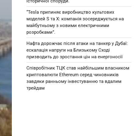
історичної споруди.
“Tesla припиняє виробництво культових
моделей S та X: компанія зосереджується на
майбутньому з новими електричними
розробками”.
Нафта дорожчає після атаки на танкер у Дубаї:
ескалація напруги на Близькому Сході
призводить до зростання цін на енергоносії
Співробітник ТЦК став найбільшим власником
криптовалюти Ethereum серед чиновників
завдяки ранньому інвестуванню та вдалим
трейдам