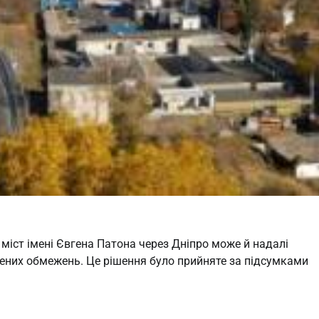
міст імені Євгена Патона через Дніпро може й надалі
ених обмежень. Це рішення було прийняте за підсумками