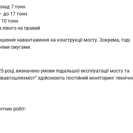
онад 7 тонн
 до 17 тонн
 10 тонн
з лівого на правий
ншення навантаження на конструкції мосту. Зокрема, тоді
німи смугами.
25 році, визначено умови подальшої експлуатації мосту та
иївавтошляхміст” здійснюють постійний моніторинг технічн
нтних робіт: