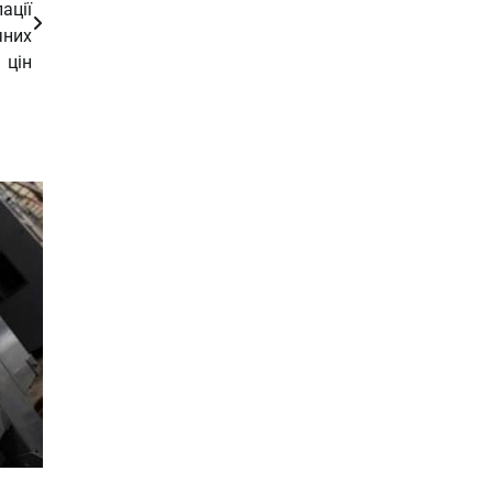
ації
чних
цін