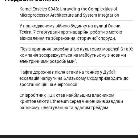
Kernel Enselco $348: Unraveling the Complexities of
Microprocessor Architecture and System Integration
У пошкодженому війною будинку на вулиці Олени
Теліги, 7 стартували протиаварійні роботи з метою
відновлення та збереження історичної споруди.
“Tesla припиняє виробництво культових моделей S та X:
компанія зосереджується на майбутньому з новими
електричними розробками”.
Нафта дорожчає після атаки на танкер у Дубаї:
ескалація напруги на Близькому Сході призводить до
зростання цін на енергоносії
Співробітник ТЦК став найбільшим власником
криптовалюти Ethereum серед чиновників завдяки
ранньому інвестуванню та вдалим трейдам