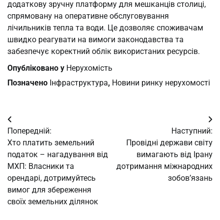
додаткову зручну платформу для мешканців столиці,
спрямовану на оперативне обслуговування
лічильників тепла та води. Це дозволяє споживачам
швидко реагувати на вимоги законодавства та
забезпечує коректний облік використаних ресурсів.
Опубліковано у
Нерухомість
Позначено
Iнфраструктура
,
Новини ринку нерухомості
Навігація
Попередній:
Наступний:
записів
Хто платить земельний
Провідні держави світу
податок – нагадування від
вимагають від Ірану
МХП: Власники та
дотримання міжнародних
орендарі, дотримуйтесь
зобов’язань
вимог для збереження
своїх земельних ділянок