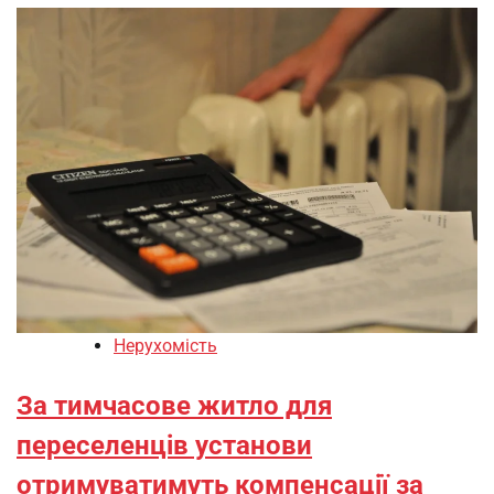
Нерухомість
За тимчасове житло для
переселенців установи
отримуватимуть компенсації за