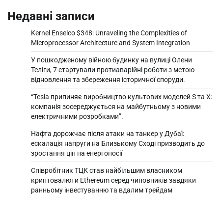
Недавні записи
Kernel Enselco $348: Unraveling the Complexities of
Microprocessor Architecture and System Integration
У пошкодженому війною будинку на вулиці Олени
Теліги, 7 стартували протиаварійні роботи з метою
відновлення та збереження історичної споруди.
“Tesla припиняє виробництво культових моделей S та X:
компанія зосереджується на майбутньому з новими
електричними розробками”.
Нафта дорожчає після атаки на танкер у Дубаї:
ескалація напруги на Близькому Сході призводить до
зростання цін на енергоносії
Співробітник ТЦК став найбільшим власником
криптовалюти Ethereum серед чиновників завдяки
ранньому інвестуванню та вдалим трейдам