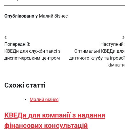
Опубліковано у
Малий бізнес
Навігація
Попередній:
Наступний:
записів
КВЕДи для служби таксі з
Оптимальні КВЕДи для
диспетчерським центром
дитячого клубу та ігрової
кімнати
Схожі статті
Малий бізнес
КВЕДи для компанії з надання
фінансових консультацій