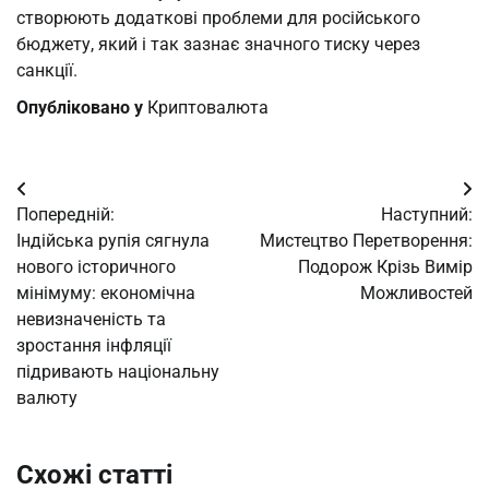
створюють додаткові проблеми для російського
бюджету, який і так зазнає значного тиску через
санкції.
Опубліковано у
Криптовалюта
Навігація
Попередній:
Наступний:
записів
Індійська рупія сягнула
Мистецтво Перетворення:
нового історичного
Подорож Крізь Вимір
мінімуму: економічна
Можливостей
невизначеність та
зростання інфляції
підривають національну
валюту
Схожі статті