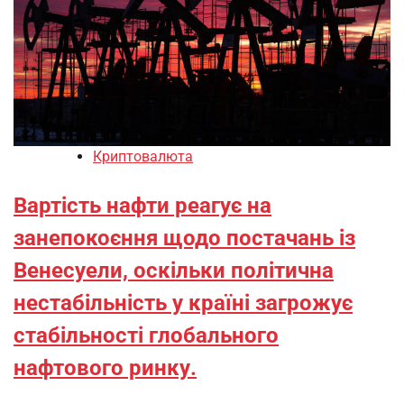
Криптовалюта
Вартість нафти реагує на
занепокоєння щодо постачань із
Венесуели, оскільки політична
нестабільність у країні загрожує
стабільності глобального
нафтового ринку.