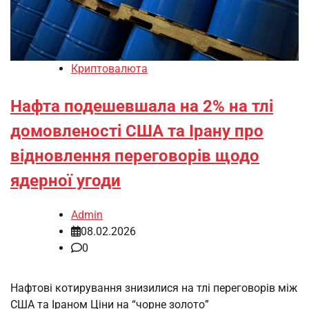
Криптовалюта
Нафта подешевшала на 2% на тлі
домовленості США та Ірану про
відновлення переговорів щодо
ядерної угоди
Admin
08.02.2026
0
Нафтові котирування знизилися на тлі переговорів між
США та Іраном Ціни на “чорне золото”