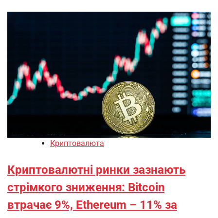
Криптовалюта
Криптовалютні ринки зазнають
стрімкого зниження: Bitcoin
втрачає 9%, Ethereum – 11% за