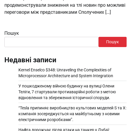
продемонстрували зниження на тлі новин про можливі
переговори між представниками Сполучених […]
Пошук
Пошук
Недавні записи
Kernel Enselco $348: Unraveling the Complexities of
Microprocessor Architecture and System Integration
У пошкодженому війною будинку на вулиці Олени
Теліги, 7 стартували протиаварійні роботи з метою
відновлення та збереження історичної споруди.
“Tesla припиняє виробництво культових моделей S та X:
компанія зосереджується на майбутньому з новими
електричними розробками”.
Нафта дорожчає після атаки на танкер у Дубаї: