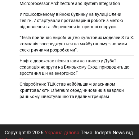
Microprocessor Architecture and System Integration
У пошкодженому війною будинку на вулиці Олени
Теліги, 7 стартували протиаварійні роботи з метою
відновлення та збереження історичної споруди.
“Tesla припиняє виробництво культових моделей S та X:
компанія зосереджується на майбутньому з новими
електричними розробками”.
Нафта дорожчає після атаки на танкер у Дубаї:
ескалація напруги на Близькому Сході призводить до
зростання цін на енергоносії
Співробітник ТЦК став найбільшим власником
криптовалюти Ethereum серед чиновників завдяки
ранньому інвестуванню та вдалим трейдам
Copyright © 2026
Україна ділова
Тема: Indepth News від